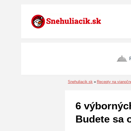
Preskočiť na menu
Preskočiť na obsah
Preskočiť na pätu
Snehuliacik.sk
Recepty na vianočn
6 výborných
Budete sa o