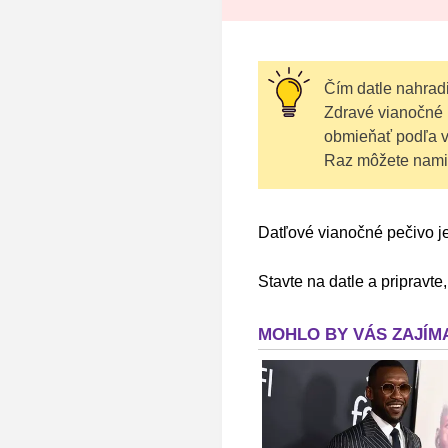
Čím datle nahrad
Zdravé vianočné p
obmieňať podľa v
Raz môžete namies
Datľové vianočné pečivo j
Stavte na datle a pripravt