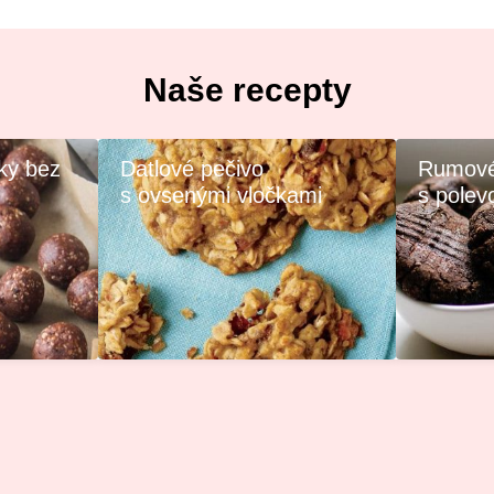
Naše recepty
ky bez
Datlové pečivo
Rumové
s ovsenými vločkami
s polev