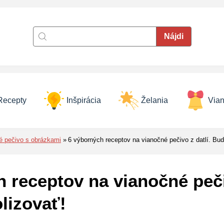
Recepty
Inšpirácia
Želania
Vian
é pečivo s obrázkami
6 výborných receptov na vianočné pečivo z datlí. Bud
 receptov na vianočné pečiv
lizovať!