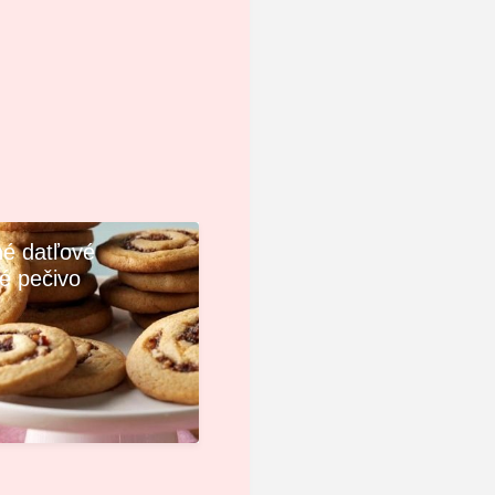
é datľové
é pečivo