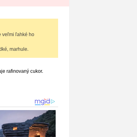
e veľmi ľahké ho
dké, marhule.
je rafinovaný cukor.