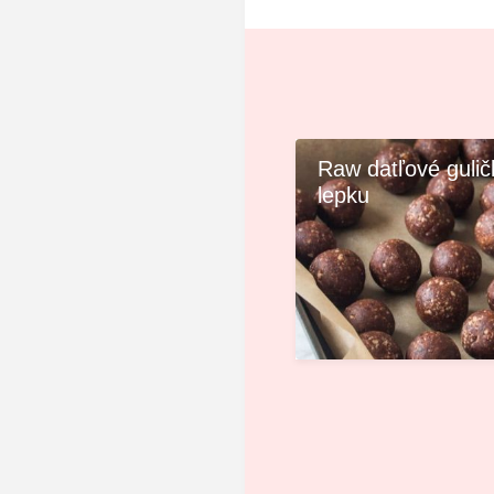
Raw datľové gulič
lepku