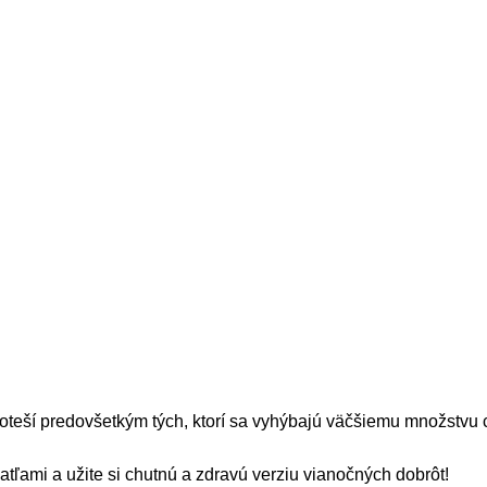
oteší predovšetkým tých, ktorí sa vyhýbajú väčšiemu množstvu 
tľami a užite si chutnú a zdravú verziu vianočných dobrôt!