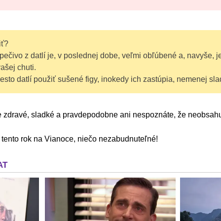
iť?
ečivo z datlí je, v poslednej dobe, veľmi obľúbené a, navyše, j
ašej chuti.
to datlí použiť sušené figy, inokedy ich zastúpia, nemenej sla
e zdravé, sladké a pravdepodobne ani nespoznáte, že neobsahu
e, tento rok na Vianoce, niečo nezabudnuteľné!