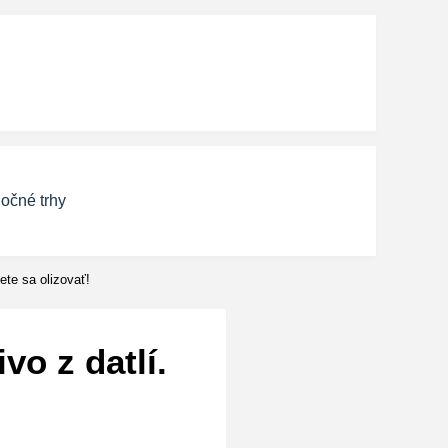
očné trhy
ete sa olizovať!
o z datlí.