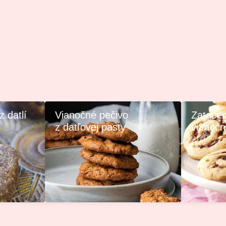
 datlí
Vianočné pečivo
Zatočen
z datľovej pasty
vianočn