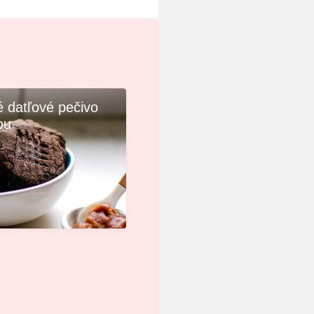
 datľové pečivo
ou