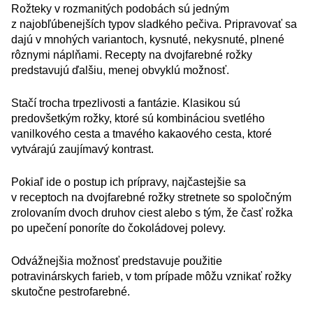
Rožteky v rozmanitých podobách sú jedným
z najobľúbenejších typov sladkého pečiva. Pripravovať sa
dajú v mnohých variantoch, kysnuté, nekysnuté, plnené
rôznymi náplňami. Recepty na dvojfarebné rožky
predstavujú ďalšiu, menej obvyklú možnosť.
Stačí trocha trpezlivosti a fantázie. Klasikou sú
predovšetkým rožky, ktoré sú kombináciou svetlého
vanilkového cesta a tmavého kakaového cesta, ktoré
vytvárajú zaujímavý kontrast.
Pokiaľ ide o postup ich prípravy, najčastejšie sa
v receptoch na dvojfarebné rožky stretnete so spoločným
zrolovaním dvoch druhov ciest alebo s tým, že časť rožka
po upečení ponoríte do čokoládovej polevy.
Odvážnejšia možnosť predstavuje použitie
potravinárskych farieb, v tom prípade môžu vznikať rožky
skutočne pestrofarebné.