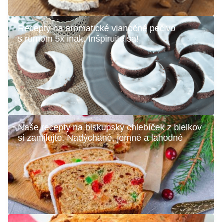
Recepty na aromatické vianočné pečivo
s rumom 5x inak. Inšpirujte sa!
Naše recepty na biskupský chlebíček z bielkov
si zamilujte. Nadýchané, jemné a lahodné