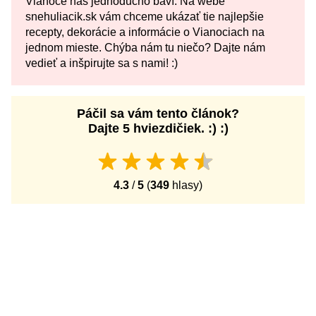
Vianoce nás jednoducho baví. Na webe
snehuliacik.sk vám chceme ukázať tie najlepšie
recepty, dekorácie a informácie o Vianociach na
jednom mieste. Chýba nám tu niečo? Dajte nám
vedieť a inšpirujte sa s nami! :)
Páčil sa vám tento článok?
Dajte 5 hviezdičiek. :) :)
4.3
/
5
(
349
hlasy)