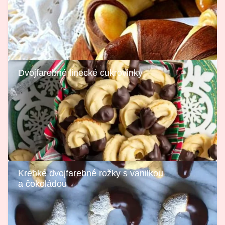
Dvojfarebné linecké cukrovinky
Krehké dvojfarebné rožky s vanilkou
a čokoládou