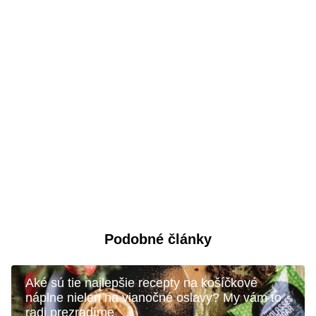
Podobné články
Aké sú tie najlepšie recepty na košíčkové
náplne nielen na vianočné oslavy? My vám to
radi prezradíme