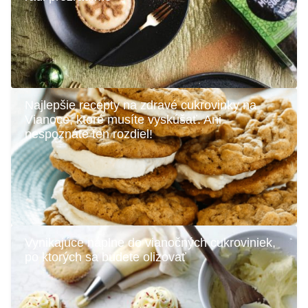
Najlepšie recepty na zdravé cukrovinky na
Vianoce, ktoré musíte vyskúšať. Ani
nespoznáte ten rozdiel!
Vynikajúce náplne do vianočných cukroviniek,
po ktorých sa budete olizovať