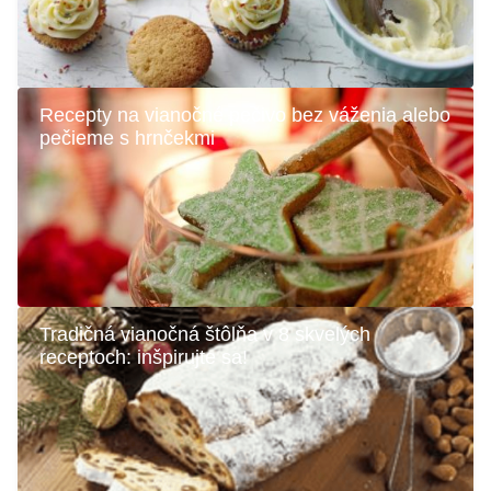
Recepty na vianočné pečivo bez váženia alebo
pečieme s hrnčekmi
Tradičná vianočná štôlňa v 8 skvelých
receptoch: inšpirujte sa!