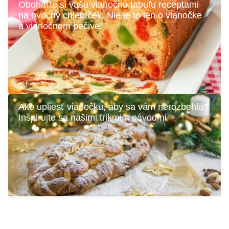
Obohaťte si vašu vianočnú tabuľu receptami
na ovocný chlebíček. Nie je to len o vianočke
a vianočnom pečive!
Ako upliesť vianočku, aby sa vám nerozbehla?
Inšpirujte sa našimi trikmi a návodmi