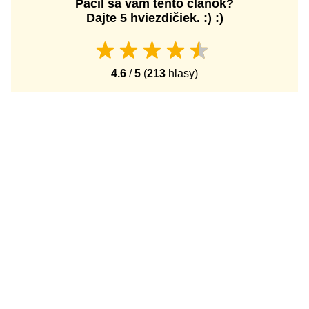
Páčil sa vám tento článok?
Dajte 5 hviezdičiek. :) :)
4.6
/
5
(
213
hlasy)