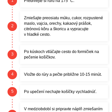
Predhrejte si rúru na 175 °C.
Zmiešajte preosiatu múku, cukor, rozpustené
maslo, vajcia, orechy, kakaový prášok,
citrónovú kôru a škoricu a vypracujte
v hladké cesto.
Po kúskoch vtláčajte cesto do formičiek na
pečenie košíčkov.
Vložte do rúry a pečte približne 10-15 minút.
Po upečení nechajte košíčky vychladnúť.
V medziobdobí si pripravte náplň zmiešaním