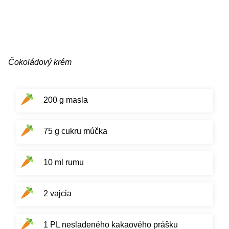
Čokoládový krém
200 g masla
75 g cukru múčka
10 ml rumu
2 vajcia
1 PL nesladeného kakaového prášku