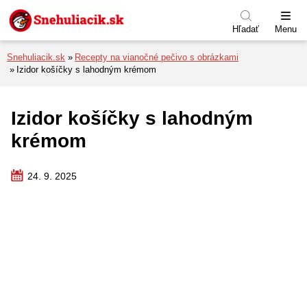
Preskočiť na menu
Preskočiť na obsah
Preskočiť na pätu
Hľadať
Menu
Snehuliacik.sk
Recepty na vianočné pečivo s obrázkami
Izidor košíčky s lahodným krémom
Izidor košíčky s lahodným
krémom
24. 9. 2025