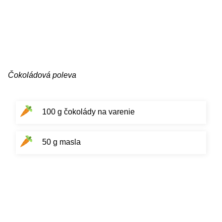
Čokoládová poleva
100 g čokolády na varenie
50 g masla