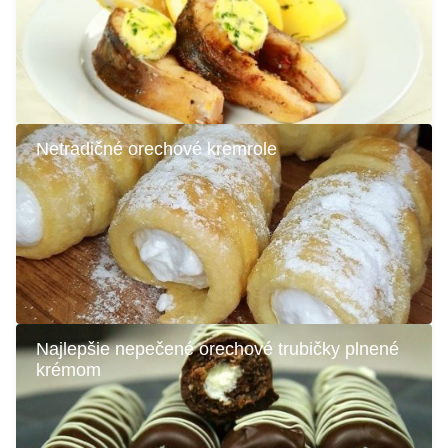
Netradičné orechové kremrole
Najlepšie nepečené orechové trubičky plnené
krémom