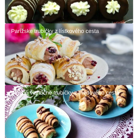
Parížske trubičky z lístkového cesta
Plnené vianočné trubičky z medového cesta