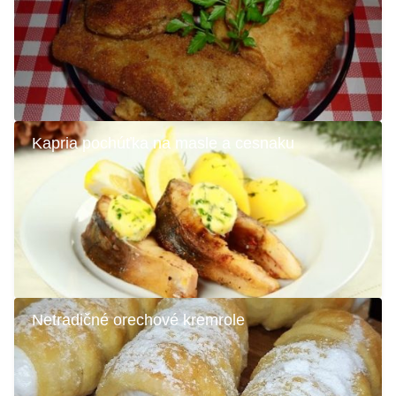
Kapria pochúťka na masle a cesnaku
Netradičné orechové kremrole