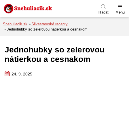
Preskočiť na menu
Preskočiť na obsah
Preskočiť na pätu
Hľadať
Menu
Snehuliacik.sk
Silvestrovské recepty
Jednohubky so zelerovou nátierkou a cesnakom
Jednohubky so zelerovou
nátierkou a cesnakom
24. 9. 2025