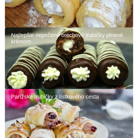
Najlepšie nepečené orechové trubičky plnené
krémom
Parížske trubičky z lístkového cesta