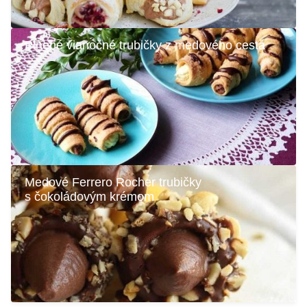
Plnené vianočné trubičky z medového cesta
Medové Ferrero Rocher trubičky
s čokoládovým krémom