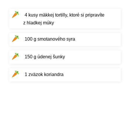
4 kusy mäkkej tortilly, ktoré si pripravíte
z hladkej múky
100 g smotanového syra
150 g údenej šunky
1 zväzok koriandra