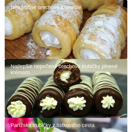
Netradičné orechové kremrole
Najlepšie nepečené orechové trubičky plnené
krémom
Parížske trubičky z lístkového cesta