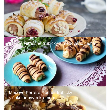
Plnené vianočné trubičky z medového cesta
Medové Ferrero Rocher trubičky
s čokoládovým krémom