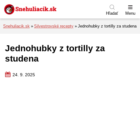
Preskočiť na menu
Preskočiť na obsah
Preskočiť na pätu
Hľadať
Menu
Snehuliacik.sk
Silvestrovské recepty
Jednohubky z tortilly za studena
Jednohubky z tortilly za
studena
24. 9. 2025