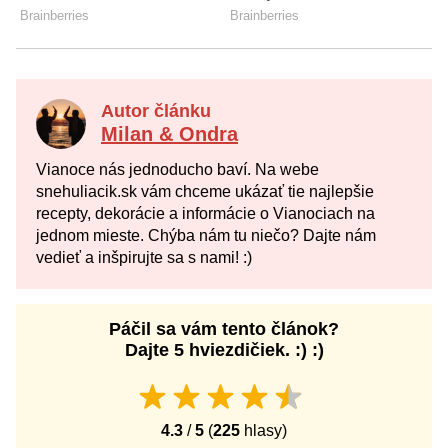
Autor článku
Milan & Ondra
Vianoce nás jednoducho baví. Na webe
snehuliacik.sk vám chceme ukázať tie najlepšie
recepty, dekorácie a informácie o Vianociach na
jednom mieste. Chýba nám tu niečo? Dajte nám
vedieť a inšpirujte sa s nami! :)
Páčil sa vám tento článok?
Dajte 5 hviezdičiek. :) :)
4.3
/
5
(
225
hlasy)