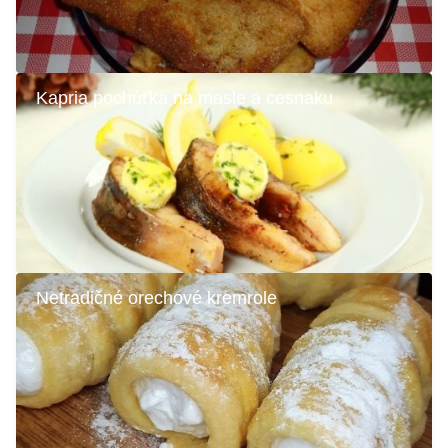
Kapria pochúťka na masle a cesnaku
Netradičné orechové kremrole