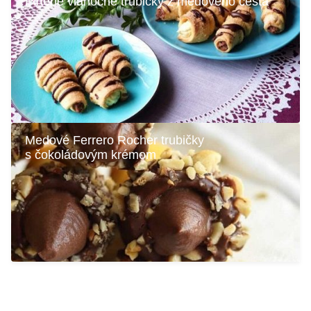
Plnené vianočné trubičky z medového cesta
Medové Ferrero Rocher trubičky
s čokoládovým krémom