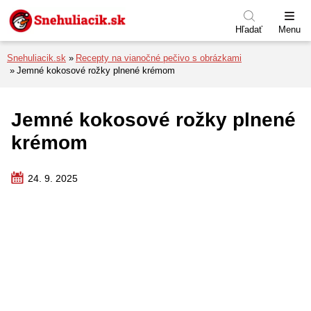
Preskočiť na menu
Preskočiť na obsah
Preskočiť na pätu
Hľadať
Menu
Snehuliacik.sk
Recepty na vianočné pečivo s obrázkami
Jemné kokosové rožky plnené krémom
Jemné kokosové rožky plnené
krémom
24. 9. 2025