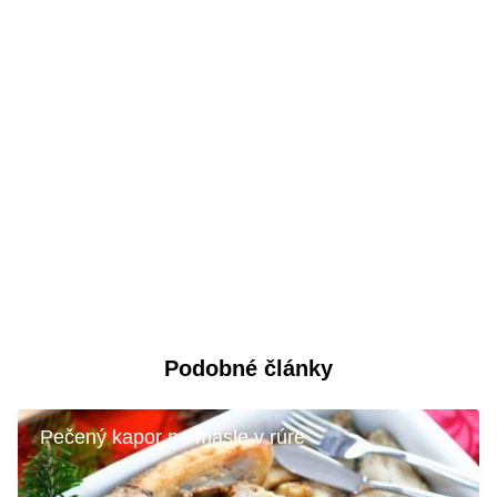
Podobné články
Pečený kapor na masle v rúre