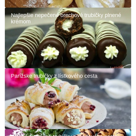
Najlepšie nepečené orechové trubičky plnené
krémom
Parížske trubičky z lístkového cesta