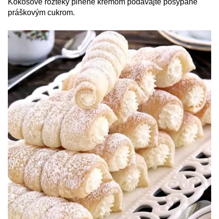
Kokosové rožteky plnené krémom podávajte posypané
práškovým cukrom.