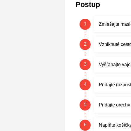
Postup
Zmiešajte masl
Vzniknuté cesto
Vyšľahajte vajc
Pridajte rozpus
Pridajte orechy
Naplňte košíčk