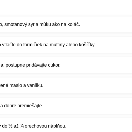
o, smotanový syr a múku ako na koláč.
 vtlačte do formičiek na muffiny alebo košíčky.
ia, postupne pridávajte cukor.
tené maslo a vanilku.
 a dobre premiešajte.
y do ½ až ¾ orechovou náplňou.