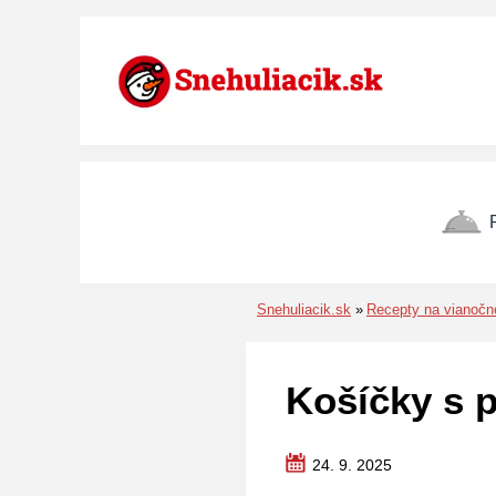
Preskočiť na menu
Preskočiť na obsah
Preskočiť na pätu
Snehuliacik.sk
Recepty na vianočn
Košíčky s 
24. 9. 2025