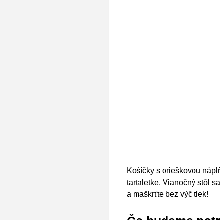
Košíčky s orieškovou náplň
tartaletke. Vianočný stôl 
a maškrťte bez výčitiek!