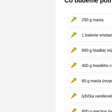
Čo budeme pot
250 g masla
1 balenie smota
600 g hladkej m
400 g hnedého c
60 g masla (rozp
lyžička vanilkové
600 g orechov (