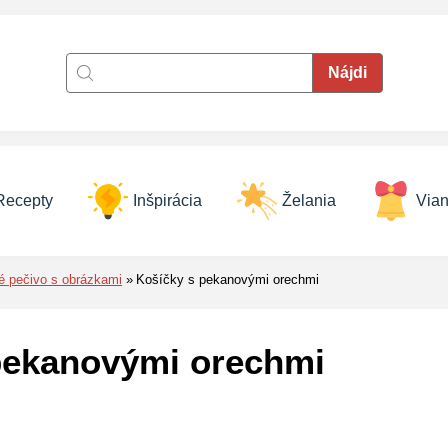
Recepty
Inšpirácia
Želania
Vian
é pečivo s obrázkami
Košíčky s pekanovými orechmi
pekanovými orechmi