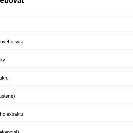
rebovať
nového syra
úky
ukru
ustené)
ho extraktu
pekanové)