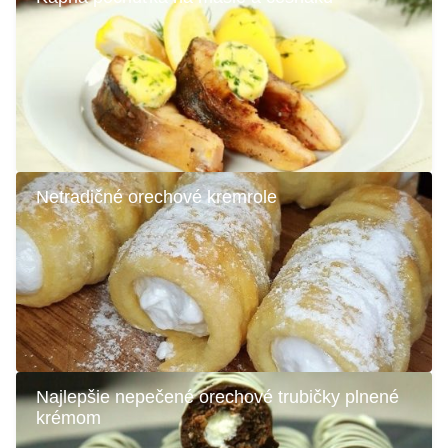
Netradičné orechové kremrole
Najlepšie nepečené orechové trubičky plnené
krémom