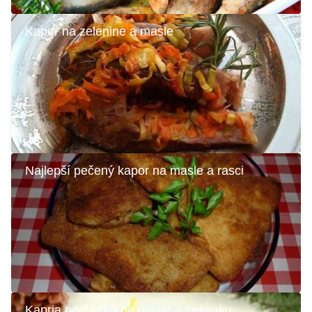
Kapor na zelenine a masle
Najlepší pečený kapor na masle a rasci
Kapria pochúťka na masle a cesnaku