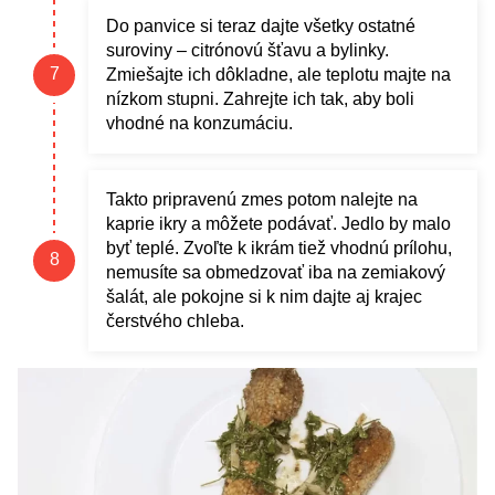
Do panvice si teraz dajte všetky ostatné
suroviny – citrónovú šťavu a bylinky.
Zmiešajte ich dôkladne, ale teplotu majte na
nízkom stupni. Zahrejte ich tak, aby boli
vhodné na konzumáciu.
Takto pripravenú zmes potom nalejte na
kaprie ikry a môžete podávať. Jedlo by malo
byť teplé. Zvoľte k ikrám tiež vhodnú prílohu,
nemusíte sa obmedzovať iba na zemiakový
šalát, ale pokojne si k nim dajte aj krajec
čerstvého chleba.