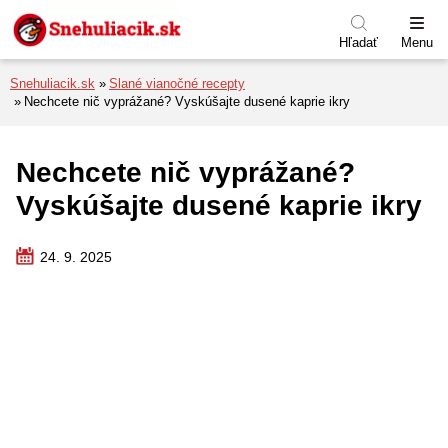
Preskočiť na menu
Preskočiť na obsah
Preskočiť na pätu
Hľadať
Menu
Snehuliacik.sk
Slané vianočné recepty
Nechcete nič vyprážané? Vyskúšajte dusené kaprie ikry
Nechcete nič vyprážané?
Vyskúšajte dusené kaprie ikry
24. 9. 2025