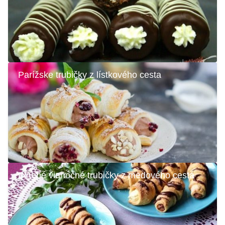
Parížske trubičky z lístkového cesta
Plnené vianočné trubičky z medového cesta