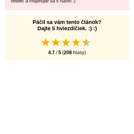
vedieť a inšpirujte sa s nami! :)
Páčil sa vám tento článok?
Dajte 5 hviezdičiek. :) :)
4.7
/
5
(
208
hlasy)