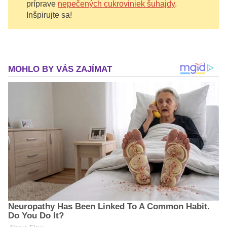
príprave
nepečených cukroviniek šuhajdy
.
Inšpirujte sa!