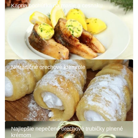
Kapria pochúťka na masle a cesnaku
Netradičné orechové kremrole
Najlepšie nepečené orechové trubičky plnené
krémom