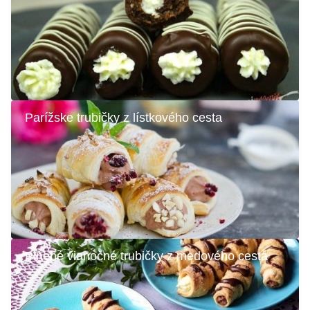
Parížske trubičky z lístkového cesta
Plnené vianočné trubičky z medového cesta