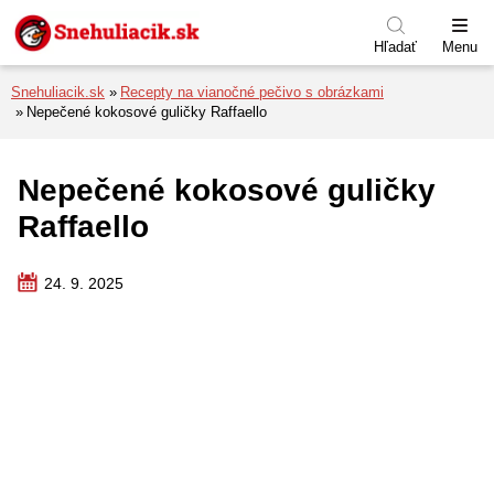
Preskočiť na menu
Preskočiť na obsah
Preskočiť na pätu
Hľadať
Menu
Snehuliacik.sk
Recepty na vianočné pečivo s obrázkami
Nepečené kokosové guličky Raffaello
Nepečené kokosové guličky
Raffaello
24. 9. 2025