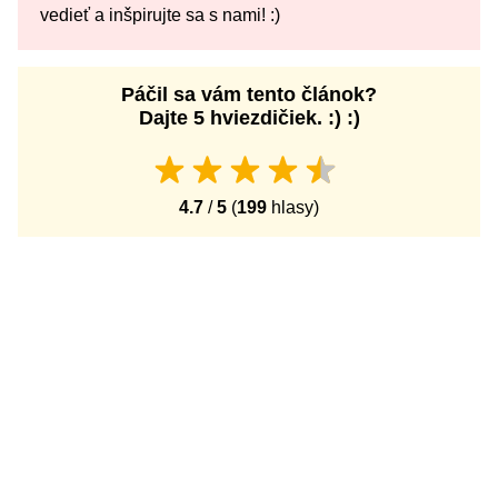
vedieť a inšpirujte sa s nami! :)
Páčil sa vám tento článok?
Dajte 5 hviezdičiek. :) :)
4.7
/
5
(
199
hlasy)