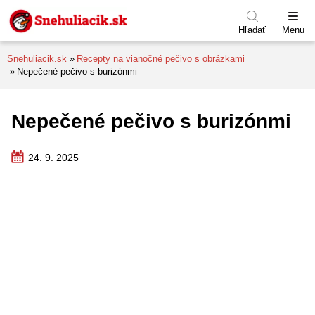
Preskočiť na menu
Preskočiť na obsah
Preskočiť na pätu
Hľadať
Menu
Snehuliacik.sk
Recepty na vianočné pečivo s obrázkami
Nepečené pečivo s burizónmi
Nepečené pečivo s burizónmi
24. 9. 2025