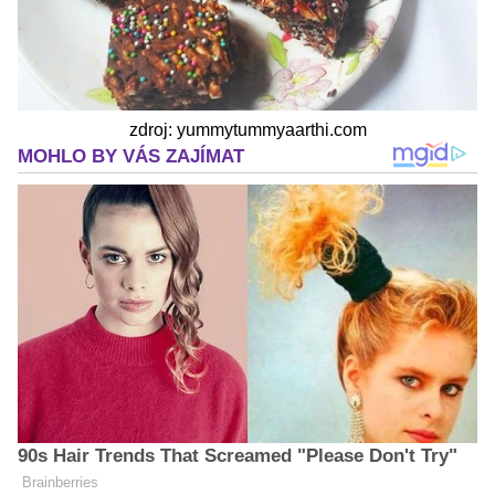
zdroj: yummytummyaarthi.com