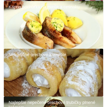
Kapria pochúťka na masle a cesnaku
Netradičné orechové kremrole
Najlepšie nepečené orechové trubičky plnené