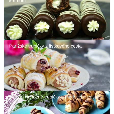
krémom
Parížske trubičky z lístkového cesta
Plnené vianočné trubičky z medového cesta