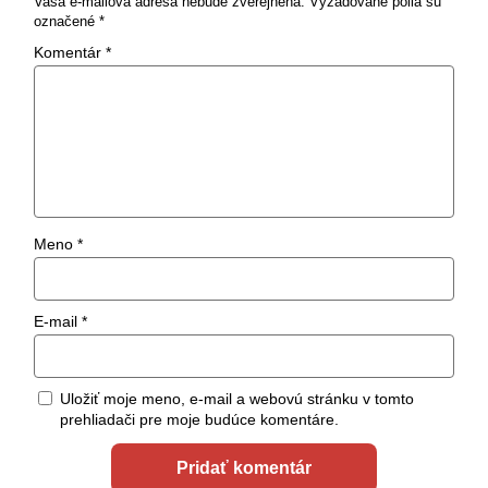
Vaša e-mailová adresa nebude zverejnená.
Vyžadované polia sú
označené
*
Komentár
*
Meno
*
E-mail
*
Uložiť moje meno, e-mail a webovú stránku v tomto
prehliadači pre moje budúce komentáre.