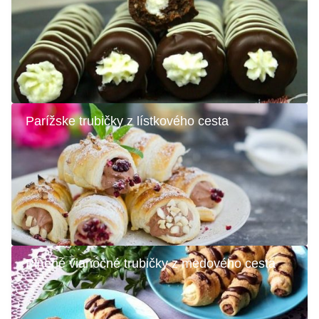
Parížske trubičky z lístkového cesta
Plnené vianočné trubičky z medového cesta