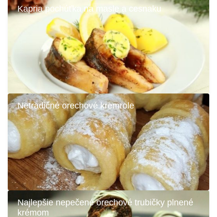
Kapria pochúťka na masle a cesnaku
Netradičné orechové kremrole
Najlepšie nepečené orechové trubičky plnené
krémom