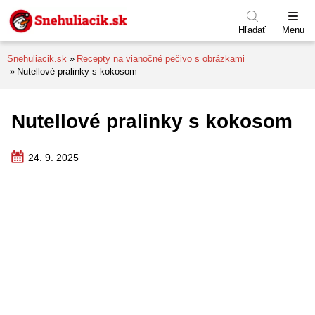
Preskočiť na menu
Preskočiť na obsah
Preskočiť na pätu
Hľadať
Menu
Snehuliacik.sk
Recepty na vianočné pečivo s obrázkami
Nutellové pralinky s kokosom
Nutellové pralinky s kokosom
24. 9. 2025