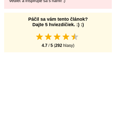
vedieť a inšpirujte sa s nami! :)
Páčil sa vám tento článok?
Dajte 5 hviezdičiek. :) :)
4.7
/
5
(
292
hlasy)