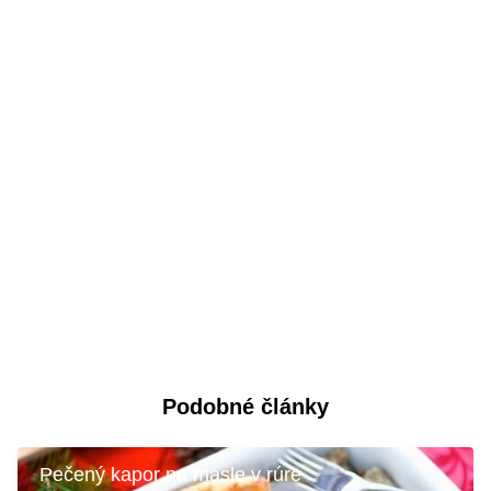
Podobné články
Pečený kapor na masle v rúre