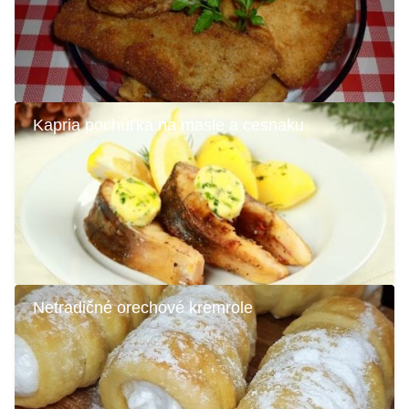
Kapria pochúťka na masle a cesnaku
Netradičné orechové kremrole