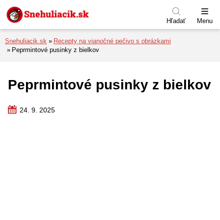
Preskočiť na menu
Preskočiť na obsah
Preskočiť na pätu
Hľadať
Menu
Snehuliacik.sk
Recepty na vianočné pečivo s obrázkami
Peprmintové pusinky z bielkov
Peprmintové pusinky z bielkov
24. 9. 2025