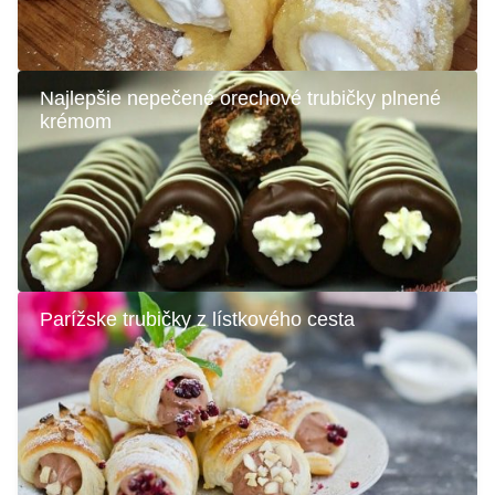
Najlepšie nepečené orechové trubičky plnené
krémom
Parížske trubičky z lístkového cesta