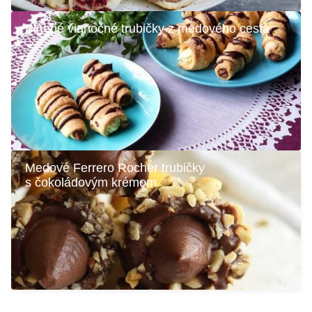
Plnené vianočné trubičky z medového cesta
Medové Ferrero Rocher trubičky
s čokoládovým krémom