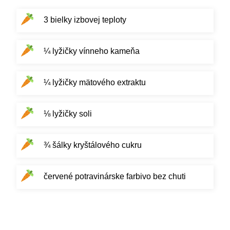
3 bielky izbovej teploty
¼ lyžičky vínneho kameňa
¼ lyžičky mätového extraktu
⅛ lyžičky soli
¾ šálky kryštálového cukru
červené potravinárske farbivo bez chuti