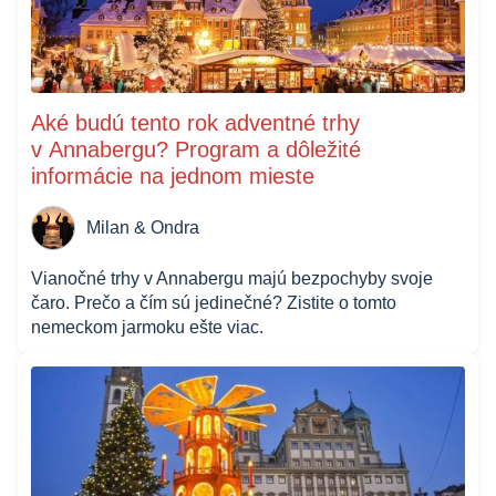
Aké budú tento rok adventné trhy
v Annabergu? Program a dôležité
informácie na jednom mieste
Milan & Ondra
Vianočné trhy v Annabergu majú bezpochyby svoje
čaro. Prečo a čím sú jedinečné? Zistite o tomto
nemeckom jarmoku ešte viac.