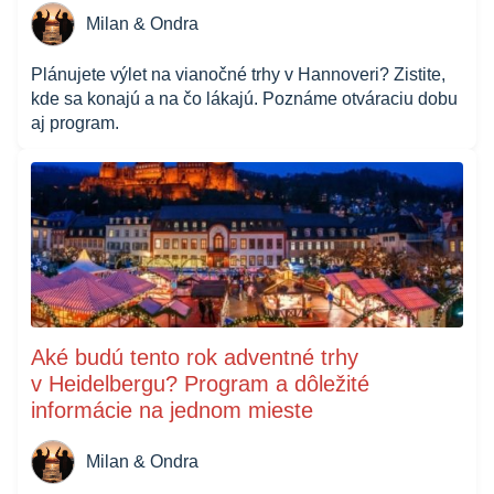
Milan & Ondra
Plánujete výlet na vianočné trhy v Hannoveri? Zistite,
kde sa konajú a na čo lákajú. Poznáme otváraciu dobu
aj program.
Aké budú tento rok adventné trhy
v Heidelbergu? Program a dôležité
informácie na jednom mieste
Milan & Ondra