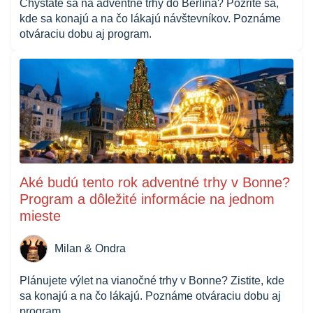
Chystáte sa na adventné trhy do Berlína? Pozrite sa,
kde sa konajú a na čo lákajú návštevníkov. Poznáme
otváraciu dobu aj program.
Aké budú tento rok adventné trhy v Bonne?
Program a dôležité informácie na jednom
mieste
Milan & Ondra
Plánujete výlet na vianočné trhy v Bonne? Zistite, kde
sa konajú a na čo lákajú. Poznáme otváraciu dobu aj
program.