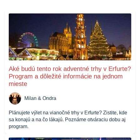
Aké budú tento rok adventné trhy v Erfurte?
Program a dôležité informácie na jednom
mieste
Milan & Ondra
Plánujete výlet na vianočné trhy v Erfurte? Zistite, kde
sa konajú a na čo lákajú. Poznáme otváraciu dobu aj
program.