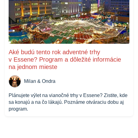
Aké budú tento rok adventné trhy
v Essene? Program a dôležité informácie
na jednom mieste
Milan & Ondra
Plánujete výlet na vianočné trhy v Essene? Zistite, kde
sa konajú a na čo lákajú. Poznáme otváraciu dobu aj
program.