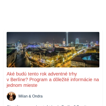
Aké budú tento rok adventné trhy
v Berlíne? Program a dôležité informácie na
jednom mieste
Milan & Ondra