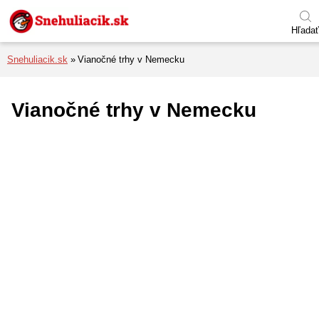
Preskočiť na menu
Preskočiť na obsah
Preskočiť na pätu
Hľadať
Snehuliacik.sk
Vianočné trhy v Nemecku
Vianočné trhy v Nemecku