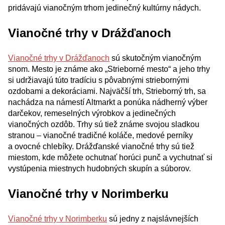
pridávajú vianočným trhom jedinečný kultúrny nádych.
Vianočné trhy v Drážďanoch
Vianočné trhy v Drážďanoch
sú skutočným vianočným
snom. Mesto je známe ako „Strieborné mesto“ a jeho trhy
si udržiavajú túto tradíciu s pôvabnými striebornými
ozdobami a dekoráciami. Najväčší trh, Strieborný trh, sa
nachádza na námestí Altmarkt a ponúka nádherný výber
darčekov, remeselných výrobkov a jedinečných
vianočných ozdôb. Trhy sú tiež známe svojou sladkou
stranou – vianočné tradičné koláče, medové perníky
a ovocné chlebíky. Drážďanské vianočné trhy sú tiež
miestom, kde môžete ochutnať horúci punč a vychutnať si
vystúpenia miestnych hudobných skupín a súborov.
Vianočné trhy v Norimberku
Vianočné trhy v Norimberku
sú jedny z najslávnejších