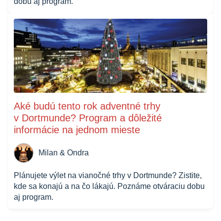
dobu aj program.
Aké budú tento rok adventné trhy
v Dortmunde? Program a dôležité
informácie na jednom mieste
Milan & Ondra
Plánujete výlet na vianočné trhy v Dortmunde? Zistite,
kde sa konajú a na čo lákajú. Poznáme otváraciu dobu
aj program.