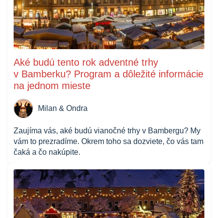
Aké budú tento rok adventné trhy
v Bamberku? Program a dôležité informácie
na jednom mieste
Milan & Ondra
Zaujíma vás, aké budú vianočné trhy v Bambergu? My
vám to prezradíme. Okrem toho sa dozviete, čo vás tam
čaká a čo nakúpite.