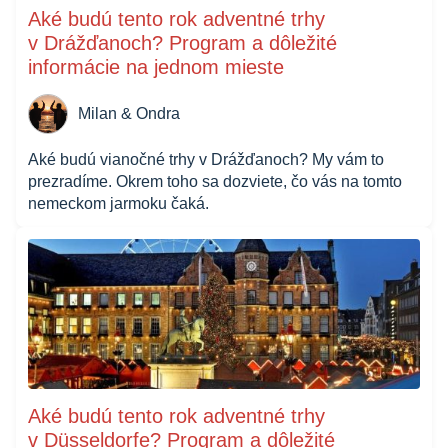
Aké budú tento rok adventné trhy
v Drážďanoch? Program a dôležité
informácie na jednom mieste
Milan & Ondra
Aké budú vianočné trhy v Drážďanoch? My vám to
prezradíme. Okrem toho sa dozviete, čo vás na tomto
nemeckom jarmoku čaká.
Aké budú tento rok adventné trhy
v Düsseldorfe? Program a dôležité