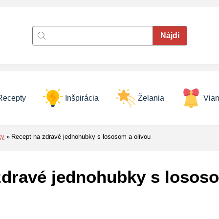
Recepty
Inšpirácia
Želania
Vian
ty
Recept na zdravé jednohubky s lososom a olivou
zdravé jednohubky s lososo