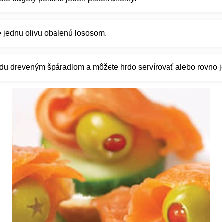
e jednu olivu obalenú lososom.
pádu dreveným špáradlom a môžete hrdo servírovať alebo rovno j