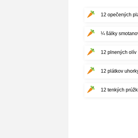
12 opečených plá
¼ šálky smotano
12 plnených olív
12 plátkov uhork
12 tenkých prúžko