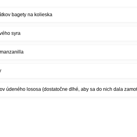
tkov bagety na kolieska
vého syra
 manzanilla
y
v údeného lososa (dostatočne dlhé, aby sa do nich dala zamot