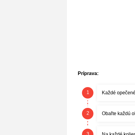
Príprava:
Každé opečené 
Obaľte každú ol
Na každé kolies