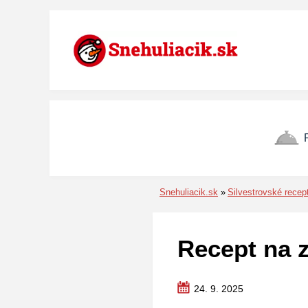
Preskočiť na menu
Preskočiť na obsah
Preskočiť na pätu
Snehuliacik.sk
Silvestrovské recep
Recept na 
24. 9. 2025