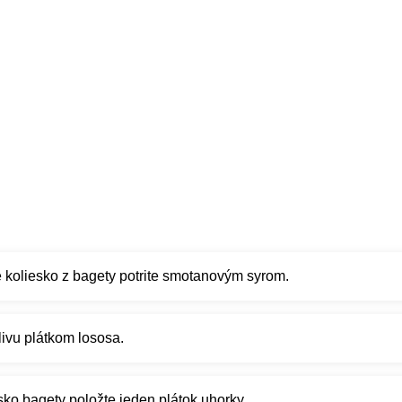
koliesko z bagety potrite smotanovým syrom.
ivu plátkom lososa.
ko bagety položte jeden plátok uhorky.