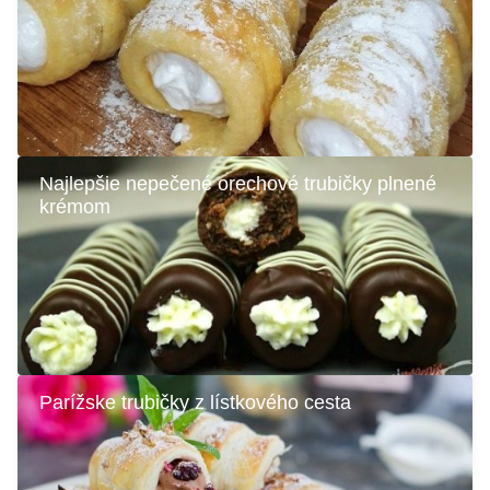
Najlepšie nepečené orechové trubičky plnené
krémom
Parížske trubičky z lístkového cesta