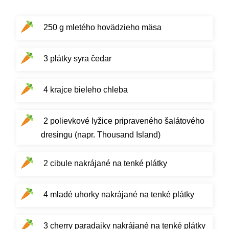
250 g mletého hovädzieho mäsa
3 plátky syra čedar
4 krajce bieleho chleba
2 polievkové lyžice pripraveného šalátového
dresingu (napr. Thousand Island)
2 cibule nakrájané na tenké plátky
4 mladé uhorky nakrájané na tenké plátky
3 cherry paradajky nakrájané na tenké plátky