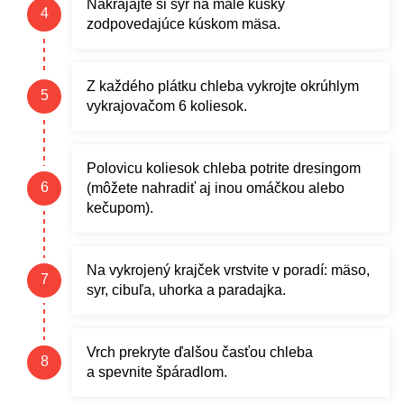
Nakrájajte si syr na malé kúsky
zodpovedajúce kúskom mäsa.
Z každého plátku chleba vykrojte okrúhlym
vykrajovačom 6 koliesok.
Polovicu koliesok chleba potrite dresingom
(môžete nahradiť aj inou omáčkou alebo
kečupom).
Na vykrojený krajček vrstvite v poradí: mäso,
syr, cibuľa, uhorka a paradajka.
Vrch prekryte ďalšou časťou chleba
a spevnite špáradlom.