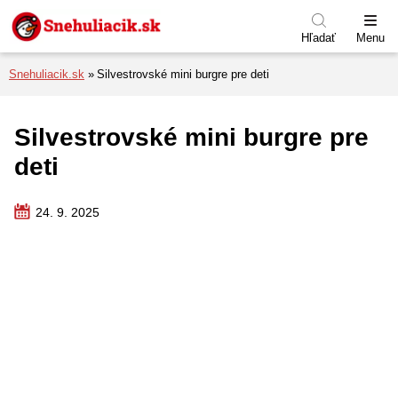
Preskočiť na menu
Preskočiť na obsah
Preskočiť na pätu
Hľadať
Menu
Snehuliacik.sk
Silvestrovské mini burgre pre deti
Silvestrovské mini burgre pre
deti
24. 9. 2025