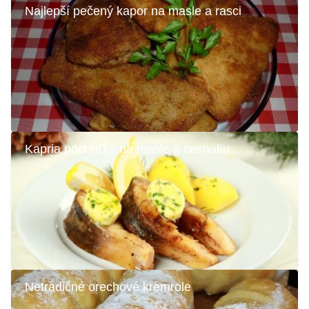
Najlepší pečený kapor na masle a rasci
Kapria pochúťka na masle a cesnaku
Netradičné orechové kremrole