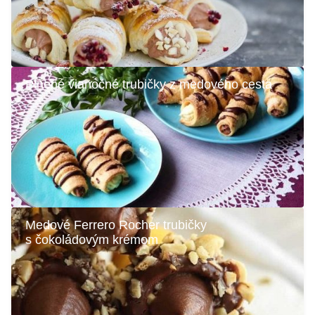
Plnené vianočné trubičky z medového cesta
Medové Ferrero Rocher trubičky
s čokoládovým krémom