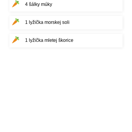
4 šálky múky
1 lyžička morskej soli
1 lyžička mletej škorice