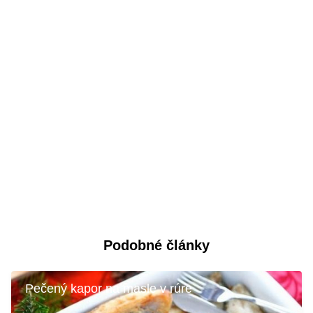
Podobné články
Pečený kapor na masle v rúre