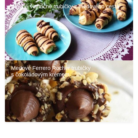
Plnené vianočné trubičky z medového cesta
Medové Ferrero Rocher trubičky
s čokoládovým krémom