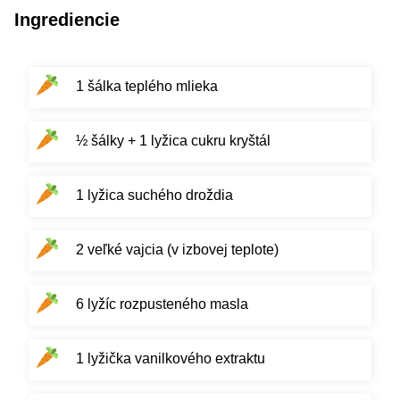
Ingrediencie
1 šálka teplého mlieka
½ šálky + 1 lyžica cukru kryštál
1 lyžica suchého droždia
2 veľké vajcia (v izbovej teplote)
6 lyžíc rozpusteného masla
1 lyžička vanilkového extraktu