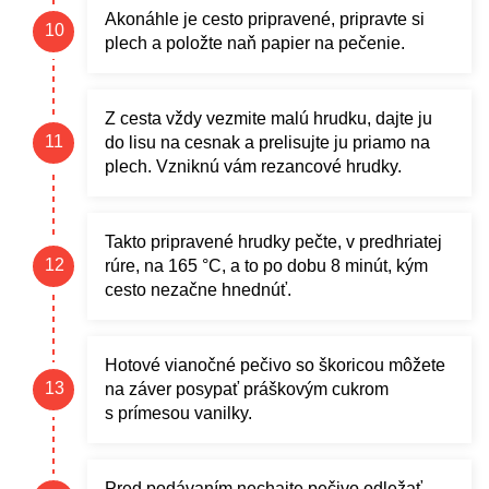
Akonáhle je cesto pripravené, pripravte si
plech a položte naň papier na pečenie.
Z cesta vždy vezmite malú hrudku, dajte ju
do lisu na cesnak a prelisujte ju priamo na
plech. Vzniknú vám rezancové hrudky.
Takto pripravené hrudky pečte, v predhriatej
rúre, na 165 °C, a to po dobu 8 minút, kým
cesto nezačne hnednúť.
Hotové vianočné pečivo so škoricou môžete
na záver posypať práškovým cukrom
s prímesou vanilky.
Pred podávaním nechajte pečivo odležať