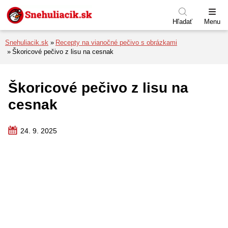
Preskočiť na menu
Preskočiť na obsah
Preskočiť na pätu
Hľadať
Menu
Snehuliacik.sk
Recepty na vianočné pečivo s obrázkami
Škoricové pečivo z lisu na cesnak
Škoricové pečivo z lisu na
cesnak
24. 9. 2025