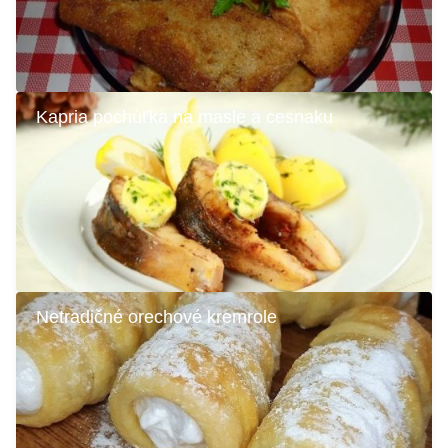
Kapria pochúťka na masle a cesnaku
Netradičné orechové kremrole