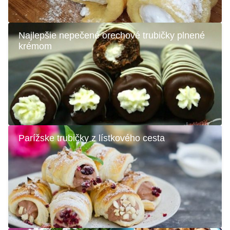
Najlepšie nepečené orechové trubičky plnené
krémom
Parížske trubičky z lístkového cesta