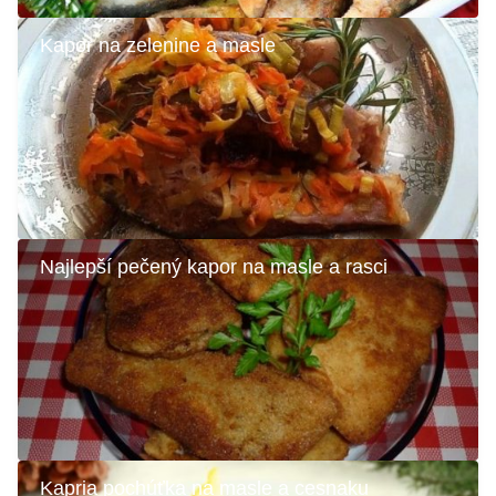
Kapor na zelenine a masle
Najlepší pečený kapor na masle a rasci
Kapria pochúťka na masle a cesnaku