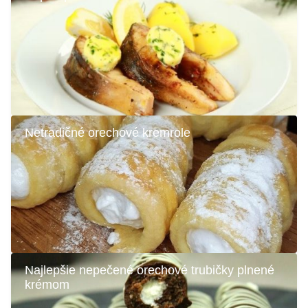
Netradičné orechové kremrole
Najlepšie nepečené orechové trubičky plnené
krémom