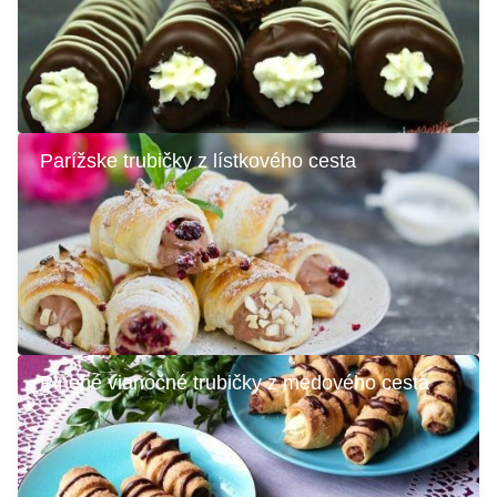
Parížske trubičky z lístkového cesta
Plnené vianočné trubičky z medového cesta