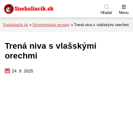
Preskočiť na menu
Preskočiť na obsah
Preskočiť na pätu
Hľadať
Menu
Snehuliacik.sk
Silvestrovské recepty
Trená niva s vlašskými orechmi
Trená niva s vlašskými
orechmi
24. 9. 2025