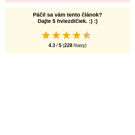
Páčil sa vám tento článok?
Dajte 5 hviezdičiek. :) :)
4.3
/
5
(
228
hlasy)