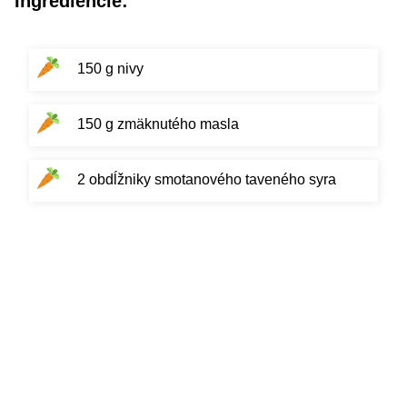
Ingrediencie:
150 g nivy
150 g zmäknutého masla
2 obdĺžniky smotanového taveného syra