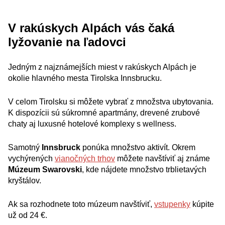
V rakúskych Alpách vás čaká
lyžovanie na ľadovci
Jedným z najznámejších miest v rakúskych Alpách je
okolie hlavného mesta Tirolska Innsbrucku.
V celom Tirolsku si môžete vybrať z množstva ubytovania.
K dispozícii sú súkromné apartmány, drevené zrubové
chaty aj luxusné hotelové komplexy s wellness.
Samotný
Innsbruck
ponúka množstvo aktivít. Okrem
vychýrených
vianočných trhov
môžete navštíviť aj známe
Múzeum Swarovski
, kde nájdete množstvo trblietavých
kryštálov.
Ak sa rozhodnete toto múzeum navštíviť,
vstupenky
kúpite
už od 24 €.