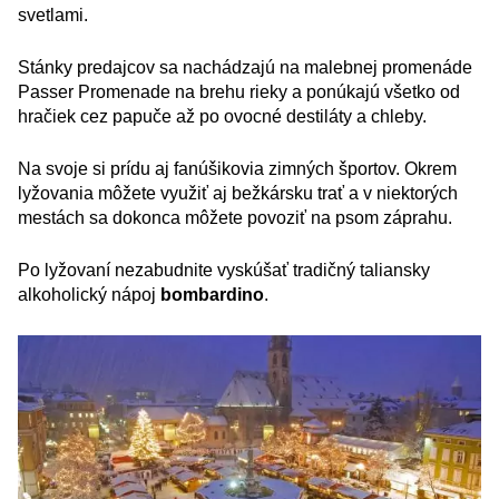
svetlami.
Stánky predajcov sa nachádzajú na malebnej promenáde
Passer Promenade na brehu rieky a ponúkajú všetko od
hračiek cez papuče až po ovocné destiláty a chleby.
Na svoje si prídu aj fanúšikovia zimných športov. Okrem
lyžovania môžete využiť aj bežkársku trať a v niektorých
mestách sa dokonca môžete povoziť na psom záprahu.
Po lyžovaní nezabudnite vyskúšať tradičný taliansky
alkoholický nápoj
bombardino
.