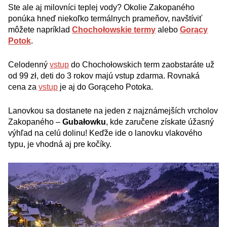
Ste ale aj milovníci teplej vody? Okolie Zakopaného
ponúka hneď niekoľko termálnych prameňov, navštíviť
môžete napríklad
Chochołowskie termy
alebo
Gorący
Potok
.
Celodenný
vstup
do Chochołowskich term zaobstaráte už
od 99 zł, deti do 3 rokov majú vstup zdarma. Rovnaká
cena za
vstup
je aj do Gorąceho Potoka.
Lanovkou sa dostanete na jeden z najznámejších vrcholov
Zakopaného –
Gubałowku
, kde zaručene získate úžasný
výhľad na celú dolinu! Keďže ide o lanovku vlakového
typu, je vhodná aj pre kočíky.