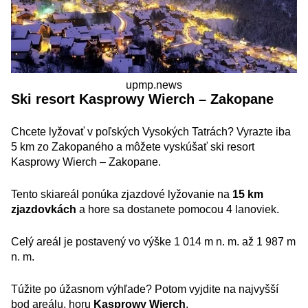
upmp.news
Ski resort
Kasprowy Wierch – Zakopane
Chcete lyžovať v poľských Vysokých Tatrách? Vyrazte iba
5 km zo Zakopaného a môžete vyskúšať ski resort
Kasprowy Wierch – Zakopane.
Tento skiareál ponúka zjazdové lyžovanie na
15 km
zjazdovkách
a hore sa dostanete pomocou 4 lanoviek.
Celý areál je postavený vo výške 1 014 m n. m. až 1 987 m
n. m.
Túžite po úžasnom výhľade? Potom vyjdite na najvyšší
bod areálu, horu
Kasprowy Wierch
.