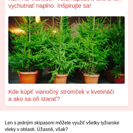
vychutnať naplno. Inšpirujte sa!
Kde kúpiť vianočný stromček v kvetináči
a ako sa oň starať?
Len s jedným skipasom môžete využiť všetky lyžiarske
vleky v oblasti. Úžasné, však?