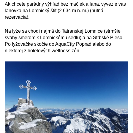
Ak chcete parádny výhľad bez mačiek a lana, vyvezie vás
lanovka na Lomnický štít (2 634 m n. m.) (nutná
rezervácia).
Na lyže sa chodí najmä do Tatranskej Lomnice (strmšie
svahy smerom k Lomnickému sedlu) a na Štrbské Pleso.
Po lyžovačke skočte do AquaCity Poprad alebo do
niektorej z hotelových wellness zón.