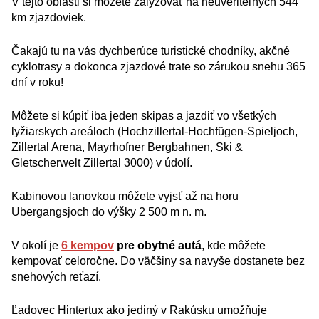
V tejto oblasti si môžete zalyžovať na neuveriteľných 544
km zjazdoviek.
Čakajú tu na vás dychberúce turistické chodníky, akčné
cyklotrasy a dokonca zjazdové trate so zárukou snehu 365
dní v roku!
Môžete si kúpiť iba jeden skipas a jazdiť vo všetkých
lyžiarskych areáloch (Hochzillertal-Hochfügen-Spieljoch,
Zillertal Arena, Mayrhofner Bergbahnen, Ski &
Gletscherwelt Zillertal 3000) v údolí.
Kabinovou lanovkou môžete vyjsť až na horu
Ubergangsjoch do výšky 2 500 m n. m.
V okolí je
6 kempov
pre obytné autá
, kde môžete
kempovať celoročne. Do väčšiny sa navyše dostanete bez
snehových reťazí.
Ľadovec Hintertux ako jediný v Rakúsku umožňuje