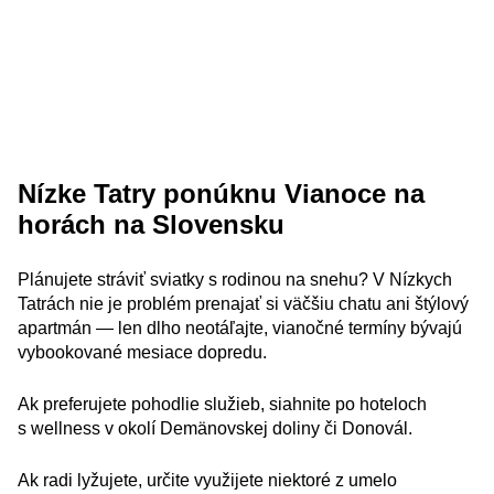
Nízke Tatry ponúknu Vianoce na
horách na Slovensku
Plánujete stráviť sviatky s rodinou na snehu? V Nízkych
Tatrách nie je problém prenajať si väčšiu chatu ani štýlový
apartmán — len dlho neotáľajte, vianočné termíny bývajú
vybookované mesiace dopredu.
Ak preferujete pohodlie služieb, siahnite po hoteloch
s wellness v okolí Demänovskej doliny či Donovál.
Ak radi lyžujete, určite využijete niektoré z umelo