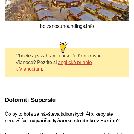
bolzanosurroundings.info
Chcete aj v zahraničí priať ľuďom krásne
Vianoce? Pozrite si
anglické prianie
k Vianociam
.
Dolomiti Superski
Čo by to bola za návšteva talianskych Álp, keby ste
nenavštívili
najväčšie lyžiarske stredisko v Európe
?