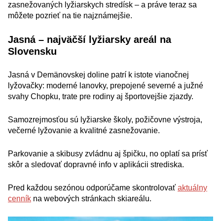
zasnežovaných lyžiarskych stredísk – a práve teraz sa
môžete pozrieť na tie najznámejšie.
Jasná – najväčší lyžiarsky areál na
Slovensku
Jasná v Demänovskej doline patrí k istote vianočnej
lyžovačky: moderné lanovky, prepojené severné a južné
svahy Chopku, trate pre rodiny aj športovejšie zjazdy.
Samozrejmosťou sú lyžiarske školy, požičovne výstroja,
večerné lyžovanie a kvalitné zasnežovanie.
Parkovanie a skibusy zvládnu aj špičku, no oplatí sa prísť
skôr a sledovať dopravné info v aplikácii strediska.
Pred každou sezónou odporúčame skontrolovať
aktuálny
cenník
na webových stránkach skiareálu.