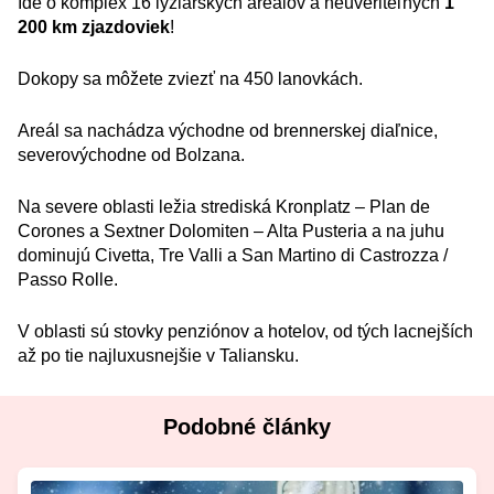
Ide o komplex 16 lyžiarskych areálov a neuveriteľných
1
200 km zjazdoviek
!
Dokopy sa môžete zviezť na 450 lanovkách.
Areál sa nachádza východne od brennerskej diaľnice,
severovýchodne od Bolzana.
Na severe oblasti ležia strediská Kronplatz – Plan de
Corones a Sextner Dolomiten – Alta Pusteria a na juhu
dominujú Civetta, Tre Valli a San Martino di Castrozza /
Passo Rolle.
V oblasti sú stovky penziónov a hotelov, od tých lacnejších
až po tie najluxusnejšie v Taliansku.
Podobné články