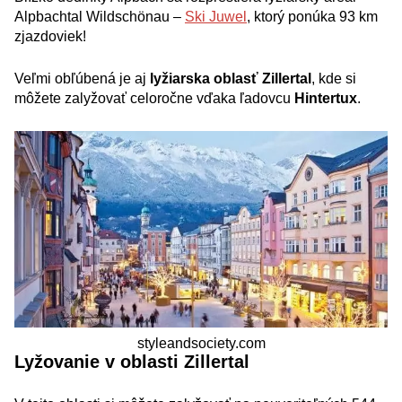
Alpbachtal Wildschönau –
Ski Juwel
, ktorý ponúka 93 km
zjazdoviek!
Veľmi obľúbená je aj
lyžiarska oblasť Zillertal
, kde si
môžete zalyžovať celoročne vďaka ľadovcu
Hintertux
.
styleandsociety.com
Lyžovanie v oblasti Zillertal