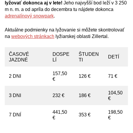
lyžovať dokonca aj v lete!
Jeho najvyšší bod leží v 3 250
m n. m. a od apríla do decembra tu nájdete dokonca
adrenalínový snowpark
.
Aktuálne podmienky na lyžovanie si môžete skontrolovať
na
webových stránkach
lyžiarskej oblasti Zillertal.
ČASOVÉ
DOSPE
ŠTUDEN
DETÍ
JAZDNÉ
LÍ
TI
157,50
2 DNI
126 €
71 €
€
104,50
3 DNI
232 €
186 €
€
441,50
198,50
7 DNÍ
353 €
€
€