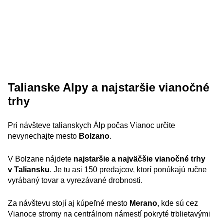
Talianske Alpy a najstaršie vianočné
trhy
Pri návšteve talianskych Álp počas Vianoc určite
nevynechajte mesto
Bolzano
.
V Bolzane nájdete
najstaršie a najväčšie vianočné trhy
v Taliansku
. Je tu asi 150 predajcov, ktorí ponúkajú ručne
vyrábaný tovar a vyrezávané drobnosti.
Za návštevu stojí aj kúpeľné mesto
Merano
, kde sú cez
Vianoce stromy na centrálnom námestí pokryté trblietavými