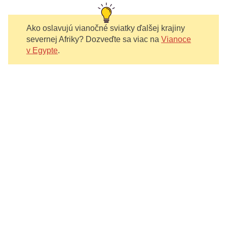
Ako oslavujú vianočné sviatky ďalšej krajiny
severnej Afriky? Dozveďte sa viac na
Vianoce
v Egypte
.