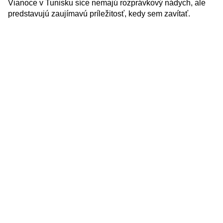
Vianoce v Tunisku síce nemajú rozprávkový nádych, ale
predstavujú zaujímavú príležitosť, kedy sem zavítať.