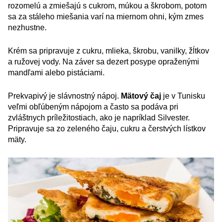
rozomelú a zmiešajú s cukrom, múkou a škrobom, potom
sa za stáleho miešania varí na miernom ohni, kým zmes
nezhustne.
Krém sa pripravuje z cukru, mlieka, škrobu, vanilky, žĺtkov
a ružovej vody. Na záver sa dezert posype opraženými
mandľami alebo pistáciami.
Prekvapivý je slávnostný nápoj.
Mätový čaj
je v Tunisku
veľmi obľúbeným nápojom a často sa podáva pri
zvláštnych príležitostiach, ako je napríklad Silvester.
Pripravuje sa zo zeleného čaju, cukru a čerstvých lístkov
mäty.