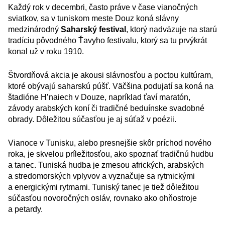
Každý rok v decembri, často práve v čase vianočných
sviatkov, sa v tuniskom meste Douz koná slávny
medzinárodný
Saharský festival
, ktorý nadväzuje na starú
tradíciu pôvodného Ťavyho festivalu, ktorý sa tu prvýkrát
konal už v roku 1910.
Štvordňová akcia je akousi slávnosťou a poctou kultúram,
ktoré obývajú saharskú púšť. Väčšina podujatí sa koná na
štadióne H’naiech v Douze, napríklad ťaví maratón,
závody arabských koní či tradičné beduínske svadobné
obrady. Dôležitou súčasťou je aj súťaž v poézii.
Vianoce v Tunisku, alebo presnejšie skôr príchod nového
roka, je skvelou príležitosťou, ako spoznať tradičnú hudbu
a tanec. Tuniská hudba je zmesou afrických, arabských
a stredomorských vplyvov a vyznačuje sa rytmickými
a energickými rytmami. Tuniský tanec je tiež dôležitou
súčasťou novoročných osláv, rovnako ako ohňostroje
a petardy.