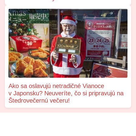
Ako sa oslavujú netradičné Vianoce
v Japonsku? Neuveríte, čo si pripravujú na
Štedrovečernú večeru!