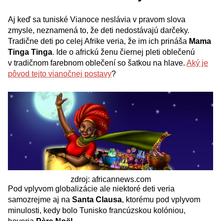
Aj keď sa tuniské Vianoce neslávia v pravom slova
zmysle, neznamená to, že deti nedostávajú darčeky.
Tradične deti po celej Afrike veria, že im ich prináša
Mama
Tinga Tinga
. Ide o africkú ženu čiernej pleti oblečenú
v tradičnom farebnom oblečení so šatkou na hlave.
Aký je
pôvod tejto vianočnej postavy
?
zdroj: africannews.com
Pod vplyvom globalizácie ale niektoré deti veria
samozrejme aj na
Santa Clausa
, ktorému pod vplyvom
minulosti, kedy bolo Tunisko francúzskou kolóniou,