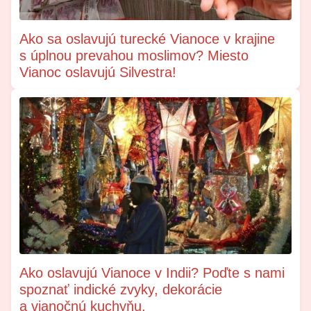
Ako sa oslavujú turecké Vianoce v krajine
s úplnou prevahou moslimov? Miesto
Vianoc oslavujú Silvestra!
Ako oslavujú Vianoce v Indii? Poďte s nami
spoznať indické zvyky, dekorácie
a vianočnú kuchyňu.