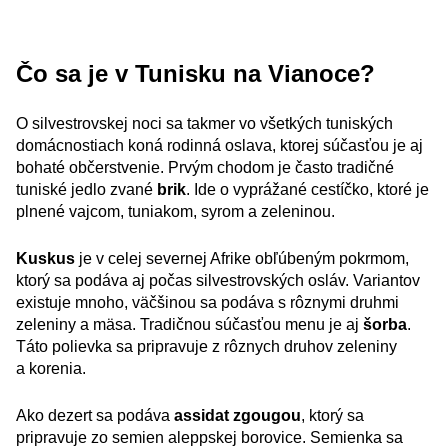
Čo sa je v Tunisku na Vianoce?
O silvestrovskej noci sa takmer vo všetkých tuniských
domácnostiach koná rodinná oslava, ktorej súčasťou je aj
bohaté občerstvenie. Prvým chodom je často tradičné
tuniské jedlo zvané
brik
. Ide o vyprážané cestíčko, ktoré je
plnené vajcom, tuniakom, syrom a zeleninou.
Kuskus
je v celej severnej Afrike obľúbeným pokrmom,
ktorý sa podáva aj počas silvestrovských osláv. Variantov
existuje mnoho, väčšinou sa podáva s rôznymi druhmi
zeleniny a mäsa. Tradičnou súčasťou menu je aj
šorba
.
Táto polievka sa pripravuje z rôznych druhov zeleniny
a korenia.
Ako dezert sa podáva
assidat zgougou
, ktorý sa
pripravuje zo semien aleppskej borovice. Semienka sa