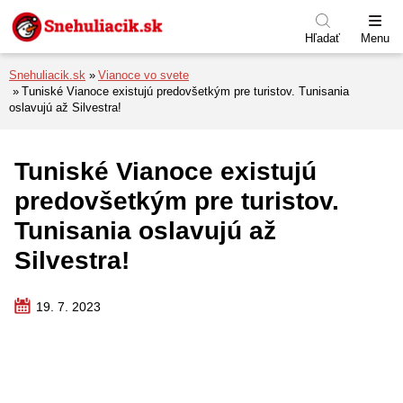
Preskočiť na menu
Preskočiť na obsah
Preskočiť na pätu
Hľadať
Menu
Snehuliacik.sk
Vianoce vo svete
Tuniské Vianoce existujú predovšetkým pre turistov. Tunisania
oslavujú až Silvestra!
Tuniské Vianoce existujú
predovšetkým pre turistov.
Tunisania oslavujú až
Silvestra!
19. 7. 2023