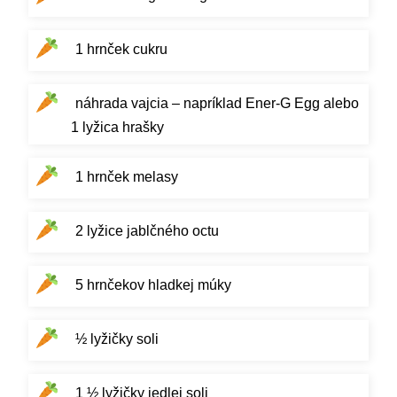
1 hrnček cukru
náhrada vajcia – napríklad Ener-G Egg alebo
1 lyžica hrašky
1 hrnček melasy
2 lyžice jablčného octu
5 hrnčekov hladkej múky
½ lyžičky soli
1 ½ lyžičky jedlej soli