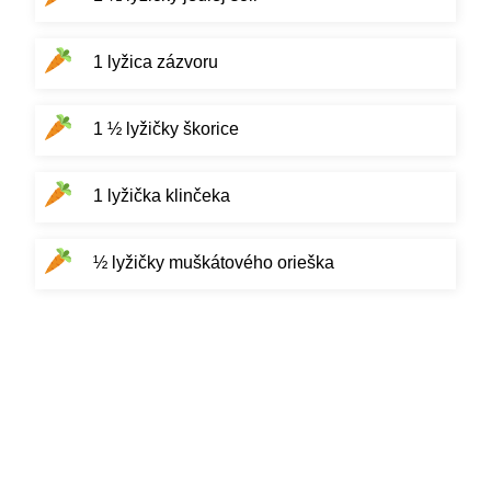
1 lyžica zázvoru
1 ½ lyžičky škorice
1 lyžička klinčeka
½ lyžičky muškátového orieška