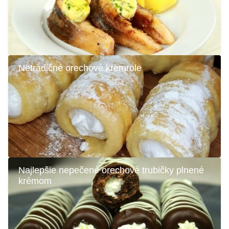
Netradičné orechové kremrole
Najlepšie nepečené orechové trubičky plnené
krémom