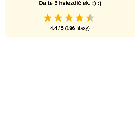
Dajte 5 hviezdičiek. :) :)
4.4
/
5
(
196
hlasy)