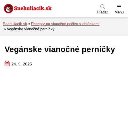
Preskočiť na menu
Preskočiť na obsah
Preskočiť na pätu
Hľadať
Menu
Snehuliacik.sk
Recepty na vianočné pečivo s obrázkami
Vegánske vianočné perníčky
Vegánske vianočné perníčky
24. 9. 2025