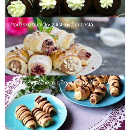
Parížske trubičky z lístkového cesta
Plnené vianočné trubičky z medového cesta