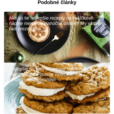
Podobné články
Aké sú tie najlepšie recepty na košíčkové
náplne nielen na vianočné oslavy? My vám to
radi prezradíme
Najlepšie recepty na zdravé cukrovinky na
Vianoce, ktoré musíte vyskúšať. Ani
nespoznáte ten rozdiel!