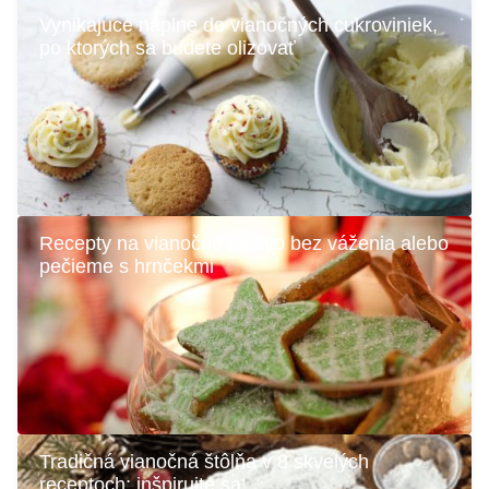
Vynikajúce náplne do vianočných cukroviniek,
po ktorých sa budete olizovať
Recepty na vianočné pečivo bez váženia alebo
pečieme s hrnčekmi
Tradičná vianočná štôlňa v 8 skvelých
receptoch: inšpirujte sa!