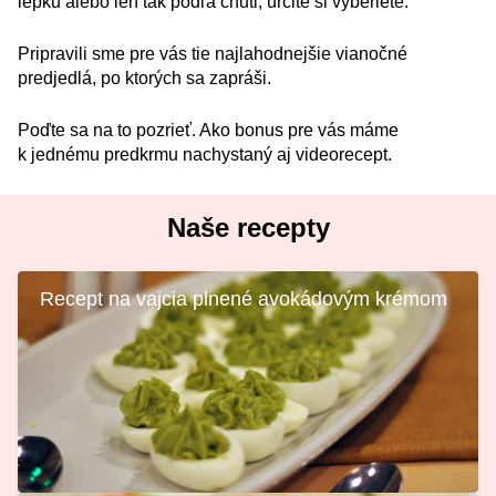
lepku alebo len tak podľa chuti, určite si vyberiete.
Pripravili sme pre vás tie najlahodnejšie vianočné
predjedlá, po ktorých sa zapráši.
Poďte sa na to pozrieť. Ako bonus pre vás máme
k jednému predkrmu nachystaný aj videorecept.
Naše recepty
Recept na vajcia plnené avokádovým krémom