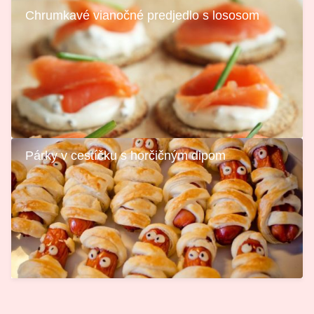
Chrumkavé vianočné predjedlo s lososom
Párky v cestíčku s horčičným dipom