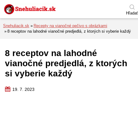
Preskočiť na menu
Preskočiť na obsah
Preskočiť na pätu
Hľadať
Snehuliacik.sk
Recepty na vianočné pečivo s obrázkami
8 receptov na lahodné vianočné predjedlá, z ktorých si vyberie každý
8 receptov na lahodné
vianočné predjedlá, z ktorých
si vyberie každý
19. 7. 2023