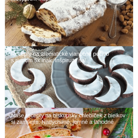
Recepty na aromatické vianočné pečivo
s rumom 5x inak. Inšpirujte sa!
Naše recepty na biskupský chlebíček z bielkov
si zamilujte. Nadýchané, jemné a lahodné