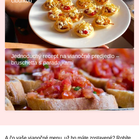
cibuľkou
Jednoduchý recept na vianočné predjedlo –
bruschetta s paradajkami
A čo vaše vianočné menu, už ho máte zostavené? Robíte