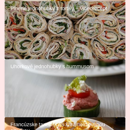
Plnené jednohubky z tortilly + videorecept
Uhorkové jednohubky s hummusom
Francúzske tartaletky s karamelizovanou