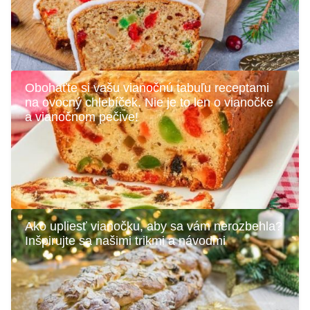
Obohaťte si vašu vianočnú tabuľu receptami
na ovocný chlebíček. Nie je to len o vianočke
a vianočnom pečive!
Ako upliesť vianočku, aby sa vám nerozbehla?
Inšpirujte sa našimi trikmi a návodmi