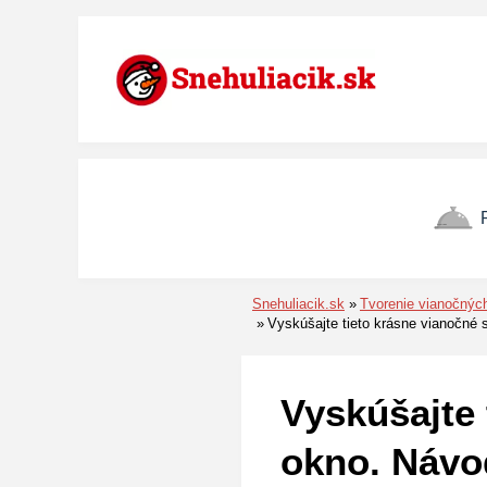
Preskočiť na menu
Preskočiť na obsah
Preskočiť na pätu
Snehuliacik.sk
Tvorenie vianočnýc
Vyskúšajte tieto krásne vianočné s
Vyskúšajte 
okno. Návod