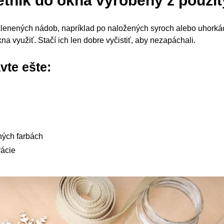
etnik do okna vyrobený z použi
enených nádob, napríklad po naložených syroch alebo uhorkác
a využiť. Stačí ich len dobre vyčistiť, aby nezapáchali.
vte ešte:
dných farbách
rácie