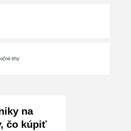
očné trhy
niky na
, čo kúpiť