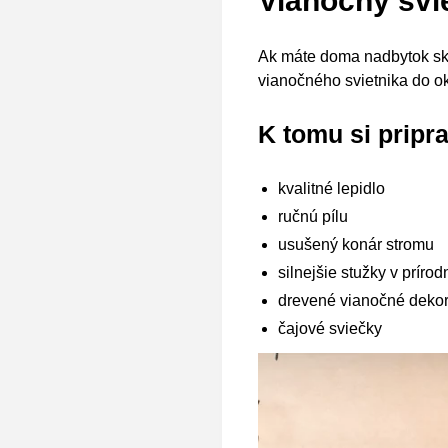
Vianočný svi
Ak máte doma nadbytok skl
vianočného svietnika do okn
K tomu si pripra
kvalitné lepidlo
ručnú pílu
usušený konár stromu
silnejšie stužky v príro
drevené vianočné deko
čajové sviečky