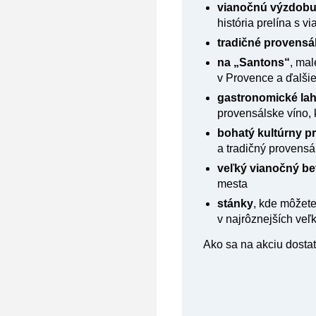
vianočnú výzdobu
história prelína s 
tradičné provensá
na „Santons“
, mal
v Provence a ďalšie 
gastronomické la
provensálske víno, 
bohatý kultúrny p
a tradičný provensá
veľký vianočný b
mesta
stánky
, kde môžete
v najrôznejších veľ
Ako sa na akciu dosta