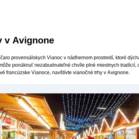
y v Avignone
 čaro provensálskych Vianoc v nádhernom prostredí, ktoré dýcha
môže ponúknuť nezabudnuteľné chvíle plné miestnych tradícií, c
ravé francúzske Vianoce, navštívte vianočné trhy v Avignone.