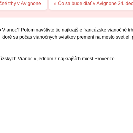
čné trhy v Avignone
⭐ Čo sa bude diať v Avignone 24. d
 Vianoc? Potom navštívte tie najkrajšie francúzske vianočné trh
ktoré sa počas vianočných sviatkov premení na mesto svetiel, 
cúzskych Vianoc v jednom z najkrajších miest Provence.