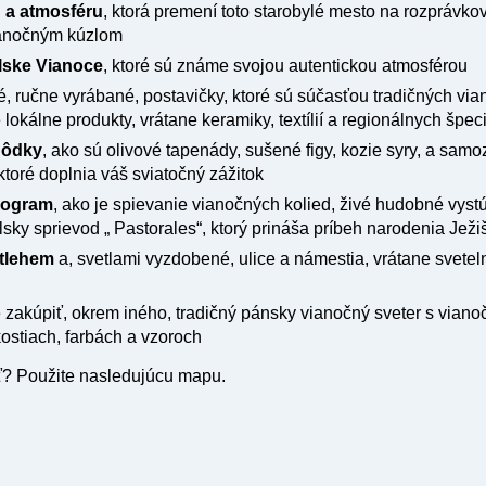
 a atmosféru
, ktorá premení toto starobylé mesto na rozprávko
vianočným kúzlom
lske Vianoce
, ktoré sú známe svojou autentickou atmosférou
é, ručne vyrábané, postavičky, ktoré sú súčasťou tradičných v
lokálne produkty, vrátane keramiky, textílií a regionálnych špeci
hôdky
, ako sú olivové tapenády, sušené figy, kozie syry, a sam
ktoré doplnia váš sviatočný zážitok
rogram
, ako je spievanie vianočných kolied, živé hudobné vystú
lsky sprievod „ Pastorales“, ktorý prináša príbeh narodenia Ježi
etlehem
a, svetlami vyzdobené, ulice a námestia, vrátane svetel
 zakúpiť, okrem iného, ​​tradičný pánsky vianočný sveter s viano
kostiach, farbách a vzoroch
ť? Použite nasledujúcu mapu.