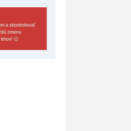
um a skontrolovať
každú zmenu
trhov! 🙂