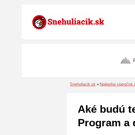
Preskočiť na menu
Preskočiť na obsah
Preskočiť na pätu
Snehuliacik.sk
Najlepšie vianočné 
Aké budú t
Program a 