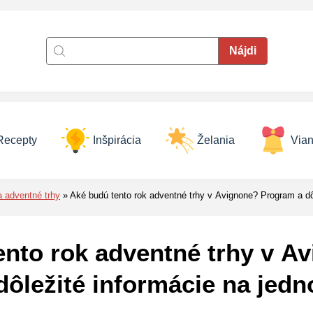
Recepty
Inšpirácia
Želania
Vian
a adventné trhy
Aké budú tento rok adventné trhy v Avignone? Program a dô
ento rok adventné trhy v A
dôležité informácie na jed