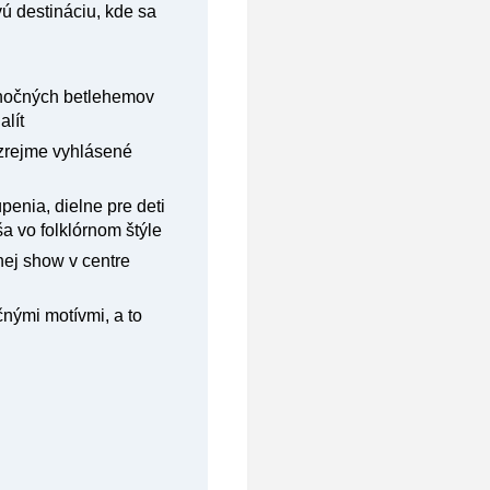
vú destináciu, kde sa
ianočných betlehemov
alít
ozrejme vyhlásené
penia, dielne pre deti
ša vo folklórnom štýle
nej show v centre
čnými motívmi, a to