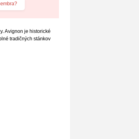
ecembra?
y. Avignon je historické
plné tradičných stánkov