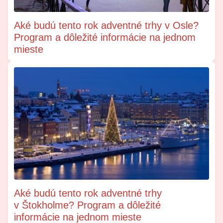
Aké budú tento rok adventné trhy v Osle?
Program a dôležité informácie na jednom
mieste
Aké budú tento rok adventné trhy
v Štokholme? Program a dôležité
informácie na jednom mieste