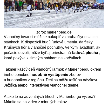
zdroj: marienberg.de
Vianočný tovar si môžete nakúpiť v zhruba štyridsiatich
stánkoch. K dispozícii budú ľudové umenia, darčeky
Krušných hôr a vianočné pochúťky. Veľkým lákadlom, ak
počasie dovolí, môže byť aj priestranná
ľadová plocha
,
ktorá pozýva k zimným hrátkam na korčuliach.
Takmer každý deň vianočný jarmok v Marienbergu okrem
iného ponúkne
hudobné vystúpenie
zborov
a hudobníkov z regiónu. Deti sa môžu tešiť na návštevu
Ježiška alebo interaktívnej vianočnej dielne.
A ako to na adventných trhoch v Marienbergu vyzerá?
Mrknite sa na video z minulých rokov.