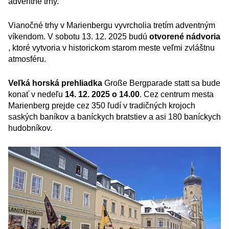
adventné trhy.
Vianočné trhy v Marienbergu vyvrcholia tretím adventným
víkendom. V sobotu 13. 12. 2025 budú
otvorené nádvoria
, ktoré vytvoria v historickom starom meste veľmi zvláštnu
atmosféru.
Veľká horská prehliadka
Große Bergparade statt sa bude
konať v nedeľu
14. 12. 2025 o 14.00
. Cez centrum mesta
Marienberg prejde cez 350 ľudí v tradičných krojoch
saských baníkov a baníckych bratstiev a asi 180 baníckych
hudobníkov.