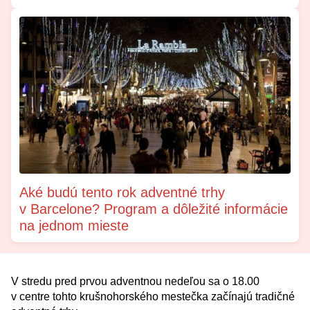
Aké budú tento rok adventné trhy
v Barcelone? Program a dôležité informácie
na jednom mieste
V stredu pred prvou adventnou nedeľou sa o 18.00
v centre tohto krušnohorského mestečka začínajú tradičné