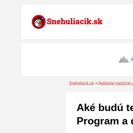
Preskočiť na menu
Preskočiť na obsah
Preskočiť na pätu
Snehuliacik.sk
Najlepšie vianočné 
Aké budú te
Program a 