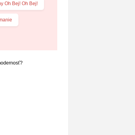
hy Oh Bej! Oh Bej!
úmanie
 modernosť?