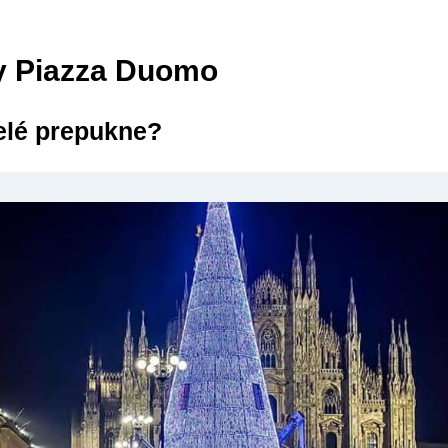
y Piazza Duomo
elé prepukne?