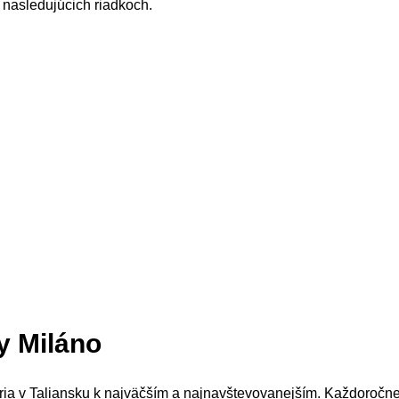
nasledujúcich riadkoch.
y Miláno
ria v Taliansku k najväčším a najnavštevovanejším. Každoročne