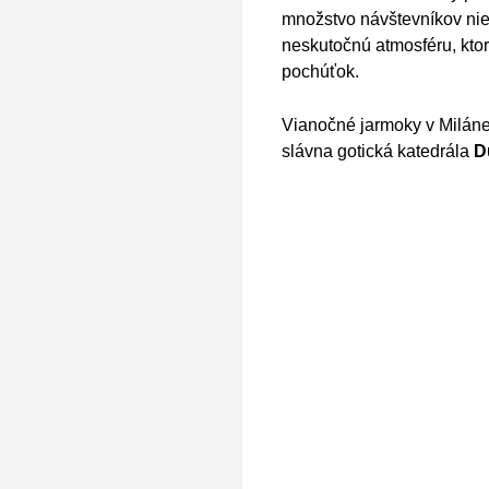
množstvo návštevníkov niel
neskutočnú atmosféru, ktor
pochúťok.
Vianočné jarmoky v Miláne
slávna gotická katedrála
D