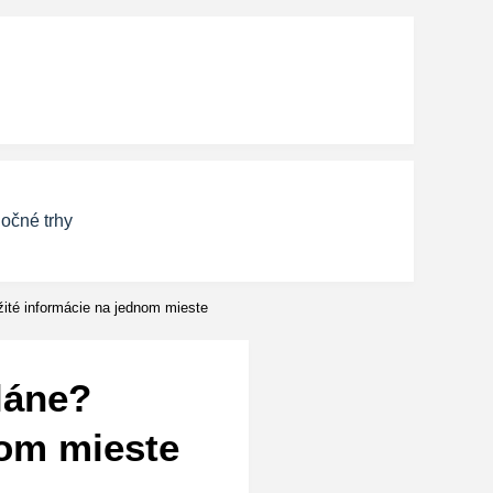
očné trhy
žité informácie na jednom mieste
láne?
nom mieste