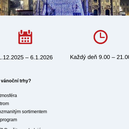
Každý deň 9.00 – 21.0
1.12.2025 – 6.1.2026
é vánoční trhy?
tmosféra
strom
rozmanitým sortimentem
 program