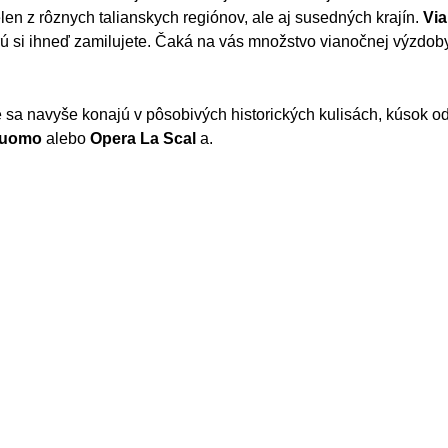
en z rôznych talianskych regiónov, ale aj susedných krajín.
Vi
ú si ihneď zamilujete. Čaká na vás množstvo vianočnej výzdoby,
 sa navyše konajú v pôsobivých historických kulisách, kúsok o
uomo
alebo
Opera La Scal
a.