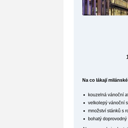
Na co lákají milánsk
kouzelná vánoční a
velkolepý vánoční 
množství stánků s 
bohatý doprovodný