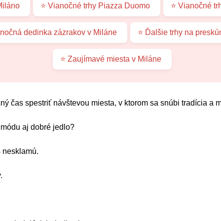
Miláno
⭐ Vianočné trhy Piazza Duomo
⭐ Vianočné tr
nočná dedinka zázrakov v Miláne
⭐ Ďalšie trhy na presk
⭐ Zaujímavé miesta v Miláne
čný čas spestriť návštevou miesta, v ktorom sa snúbi tradícia a
, módu aj dobré jedlo?
s nesklamú.
.