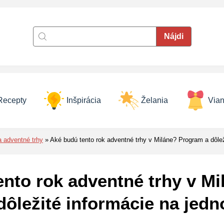
Recepty
Inšpirácia
Želania
Vian
a adventné trhy
Aké budú tento rok adventné trhy v Miláne? Program a dôle
nto rok adventné trhy v Mi
dôležité informácie na jed