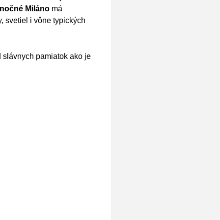
anočné Miláno
má
 svetiel i vône typických
d slávnych pamiatok ako je