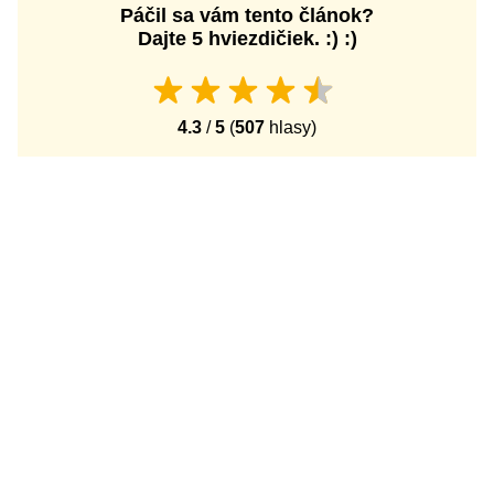
Páčil sa vám tento článok?
Dajte 5 hviezdičiek. :) :)
4.3
/
5
(
507
hlasy)