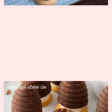
Kakaové včelie úle