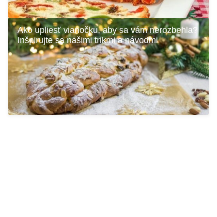
Ako upliesť vianočku, aby sa vám nerozbehla?
Inšpirujte sa našimi trikmi a návodmi