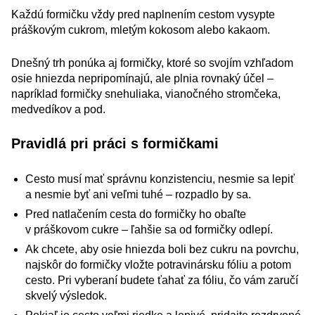
Každú formičku vždy pred naplnením cestom vysypte
práškovým cukrom, mletým kokosom alebo kakaom.
Dnešný trh ponúka aj formičky, ktoré so svojím vzhľadom
osie hniezda nepripomínajú, ale plnia rovnaký účel –
napríklad formičky snehuliaka, vianočného stromčeka,
medvedíkov a pod.
Pravidlá pri práci s formičkami
Cesto musí mať správnu konzistenciu, nesmie sa lepiť
a nesmie byť ani veľmi tuhé – rozpadlo by sa.
Pred natlačením cesta do formičky ho obaľte
v práškovom cukre – ľahšie sa od formičky odlepí.
Ak chcete, aby osie hniezda boli bez cukru na povrchu,
najskôr do formičky vložte potravinársku fóliu a potom
cesto. Pri vyberaní budete ťahať za fóliu, čo vám zaručí
skvelý výsledok.