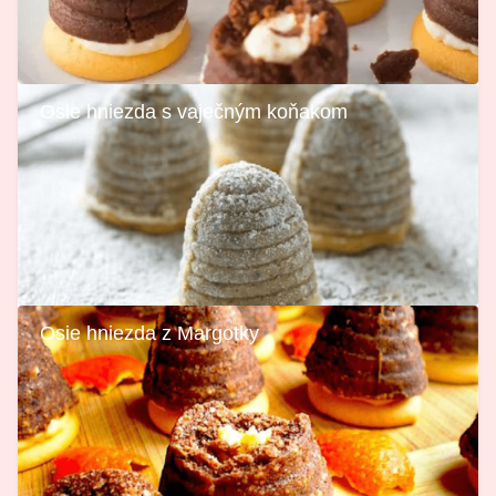
Osie hniezda s vaječným koňakom
Osie hniezda z Margotky