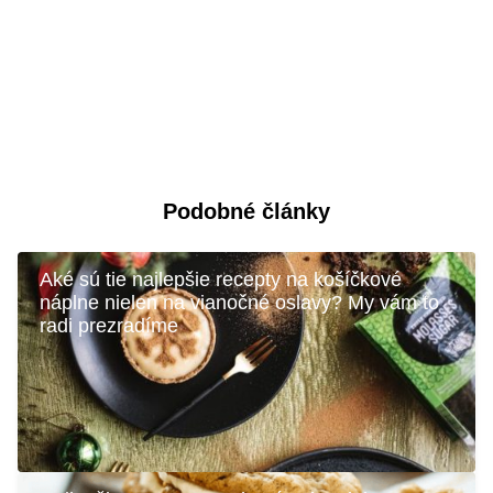
Podobné články
Aké sú tie najlepšie recepty na košíčkové
náplne nielen na vianočné oslavy? My vám to
radi prezradíme