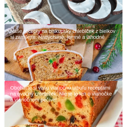
Naše recepty na biskupský chlebíček z bielkov
si zamilujte. Nadýchané, jemné a lahodné
Obohaťte si vašu vianočnú tabuľu receptami
na ovocný chlebíček. Nie je to len o vianočke
a vianočnom pečive!