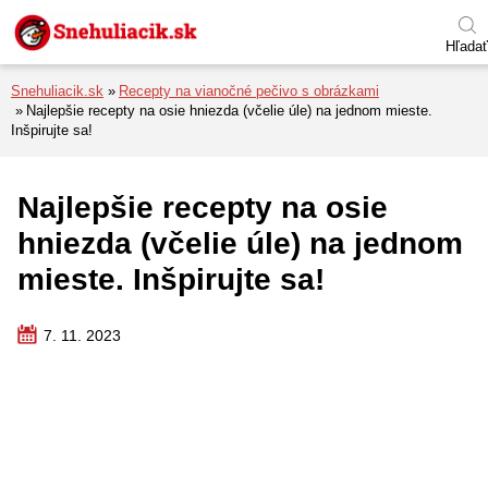
Preskočiť na menu
Preskočiť na obsah
Preskočiť na pätu
Hľadať
Snehuliacik.sk
Recepty na vianočné pečivo s obrázkami
Najlepšie recepty na osie hniezda (včelie úle) na jednom mieste.
Inšpirujte sa!
Najlepšie recepty na osie
hniezda (včelie úle) na jednom
mieste. Inšpirujte sa!
7. 11. 2023