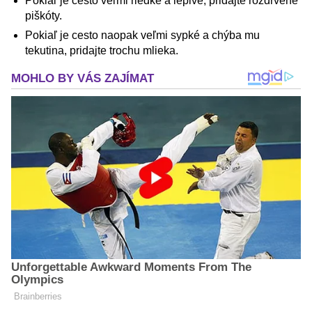
Pokiaľ je cesto veľmi riedke a lepivé, pridajte rozdrvené
piškóty.
Pokiaľ je cesto naopak veľmi sypké a chýba mu
tekutina, pridajte trochu mlieka.