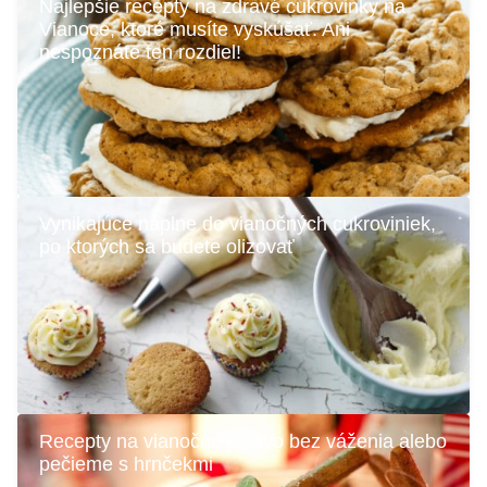
Najlepšie recepty na zdravé cukrovinky na
Vianoce, ktoré musíte vyskúšať. Ani
nespoznáte ten rozdiel!
Vynikajúce náplne do vianočných cukroviniek,
po ktorých sa budete olizovať
Recepty na vianočné pečivo bez váženia alebo
pečieme s hrnčekmi