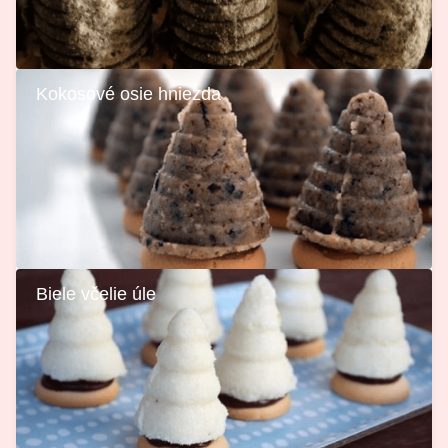
Kokosové osie hniezda
Biele včelie úle