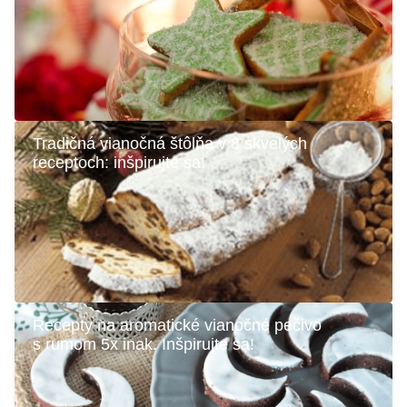
Tradičná vianočná štôlňa v 8 skvelých
receptoch: inšpirujte sa!
Recepty na aromatické vianočné pečivo
s rumom 5x inak. Inšpirujte sa!