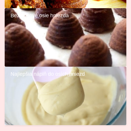
Bezlepkové osie hniezda
Najlepšia náplň do osích hniezd