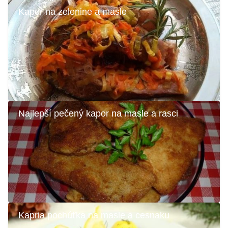
Kapor na zelenine a masle
Najlepší pečený kapor na masle a rasci
Kapria pochúťka na masle a cesnaku