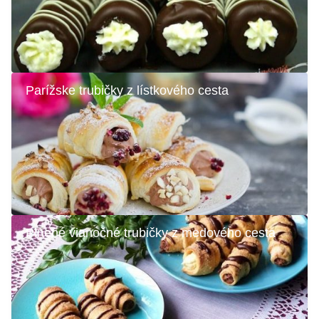
Parížske trubičky z lístkového cesta
Plnené vianočné trubičky z medového cesta