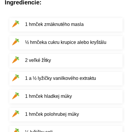
Ingrediencie:
1 hrnček zmäknutého masla
½ hrnčeka cukru krupice alebo kryštálu
2 veľké žĺtky
1 a ½ lyžičky vanilkového extraktu
1 hrnček hladkej múky
1 hrnček polohrubej múky