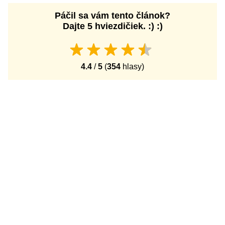
Páčil sa vám tento článok?
Dajte 5 hviezdičiek. :) :)
4.4
/
5
(
354
hlasy)