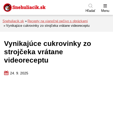
Preskočiť na menu
Preskočiť na obsah
Preskočiť na pätu
Hľadať
Menu
Snehuliacik.sk
Recepty na vianočné pečivo s obrázkami
Vynikajúce cukrovinky zo strojčeka vrátane videoreceptu
Vynikajúce cukrovinky zo
strojčeka vrátane
videoreceptu
24. 9. 2025