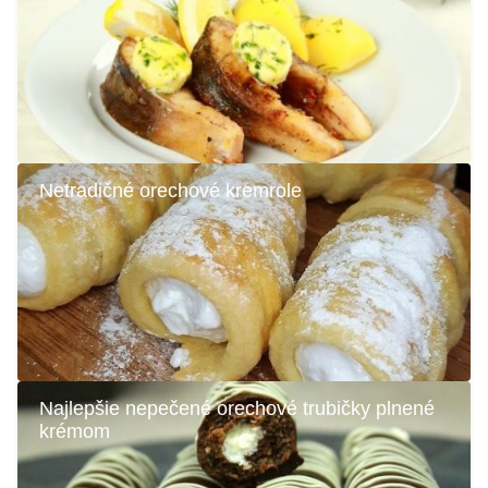
Netradičné orechové kremrole
Najlepšie nepečené orechové trubičky plnené
krémom