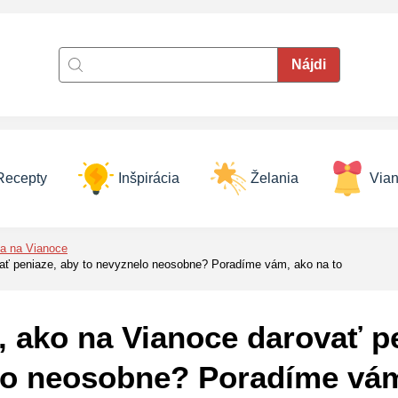
Recepty
Inšpirácia
Želania
Vian
ia na Vianoce
ať peniaze, aby to nevyznelo neosobne? Poradíme vám, ako na to
, ako na Vianoce darovať p
lo neosobne? Poradíme vám