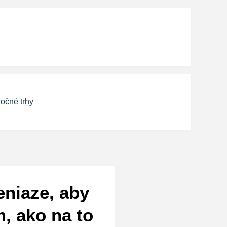
očné trhy
eniaze, aby
, ako na to