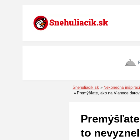
Preskočiť na menu
Preskočiť na obsah
Preskočiť na pätu
Snehuliacik.sk
Nekonečná inšpirác
Premýšľate, ako na Vianoce darov
Premýšľate
to nevyzne