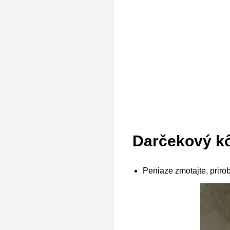
Darčekový kô
Peniaze zmotajte, priro