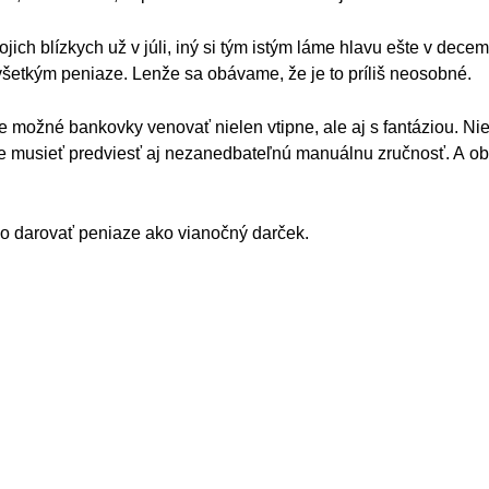
ojich blízkych už v júli, iný si tým istým láme hlavu ešte v dec
všetkým peniaze. Lenže sa obávame, že je to príliš neosobné.
je možné bankovky venovať nielen vtipne, ale aj s fantáziou. Ni
e musieť predviesť aj nezanedbateľnú manuálnu zručnosť. A ob
ko darovať peniaze ako vianočný darček.