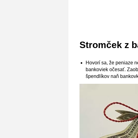
Stromček z b
Hovorí sa, že peniaze n
bankoviek očesať. Zaobs
špendlíkov naň bankovky