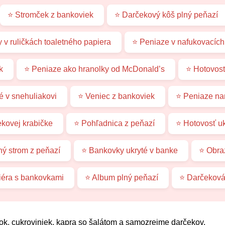
⭐ Stromček z bankoviek
⭐ Darčekový kôš plný peňazí
 v ruličkách toaletného papiera
⭐ Peniaze v nafukovacích
k
⭐ Peniaze ako hranolky od McDonald’s
⭐ Hotovosť
é v snehuliakovi
⭐ Veniec z bankoviek
⭐ Peniaze na
kovej krabičke
⭐ Pohľadnica z peňazí
⭐ Hotovosť uk
ý strom z peňazí
⭐ Bankovky ukryté v banke
⭐ Obra
éra s bankovkami
⭐ Album plný peňazí
⭐ Darčeková
k, cukroviniek, kapra so šalátom a samozrejme darčekov.