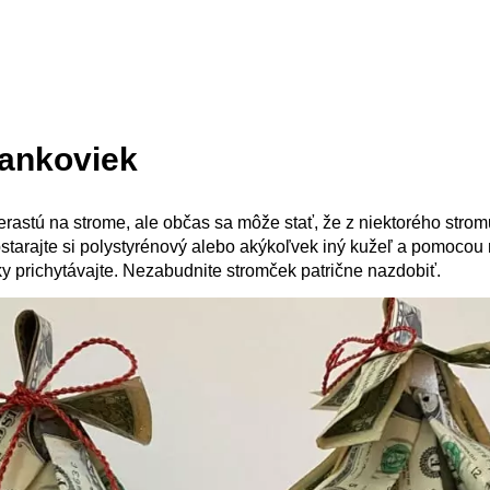
ankoviek
erastú na strome, ale občas sa môže stať, že z niektorého stro
tarajte si polystyrénový alebo akýkoľvek iný kužeľ a pomocou 
 prichytávajte. Nezabudnite stromček patrične nazdobiť.