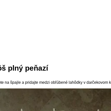
š plný peňazí
bte na špajle a pridajte medzi obľúbené lahôdky v darčekovom k