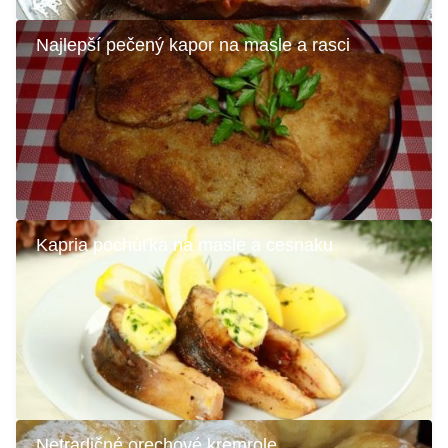
Najlepší pečený kapor na masle a rasci
Kapria pochúťka na masle a cesnaku
Netradičné orechové kremrole