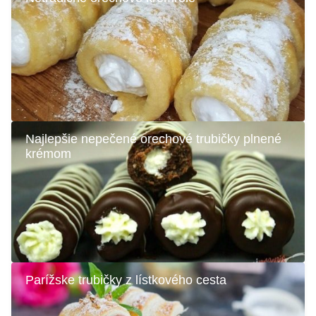
Najlepšie nepečené orechové trubičky plnené
krémom
Parížske trubičky z lístkového cesta