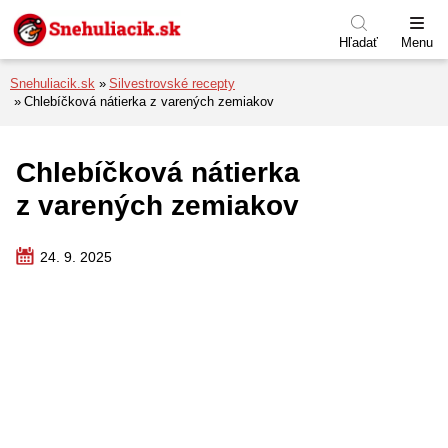
Preskočiť na menu
Preskočiť na obsah
Preskočiť na pätu
Hľadať
Menu
Snehuliacik.sk
Silvestrovské recepty
Chlebíčková nátierka z varených zemiakov
Chlebíčková nátierka
z varených zemiakov
24. 9. 2025