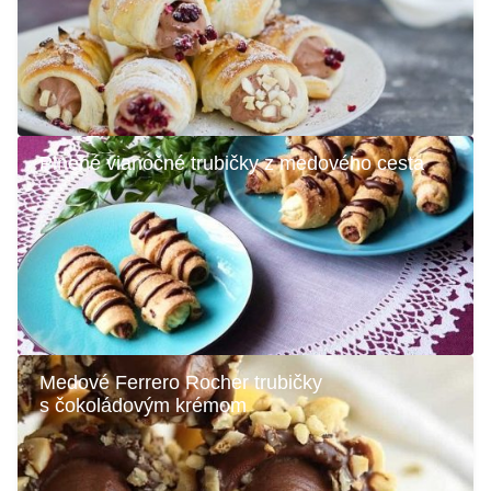
Plnené vianočné trubičky z medového cesta
Medové Ferrero Rocher trubičky
s čokoládovým krémom