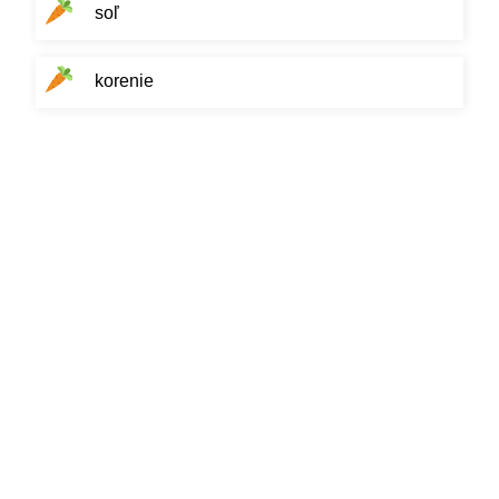
soľ
korenie