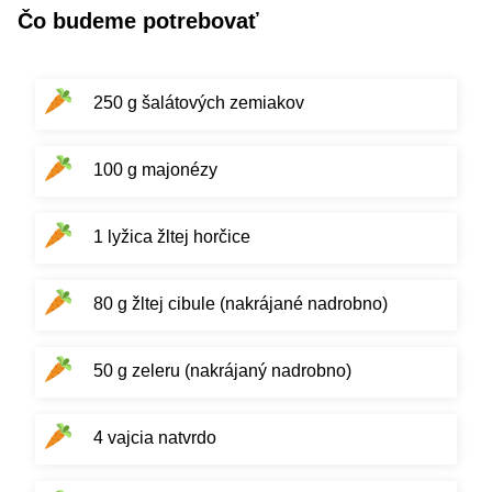
Čo budeme potrebovať
250 g šalátových zemiakov
100 g majonézy
1 lyžica žltej horčice
80 g žltej cibule (nakrájané nadrobno)
50 g zeleru (nakrájaný nadrobno)
4 vajcia natvrdo