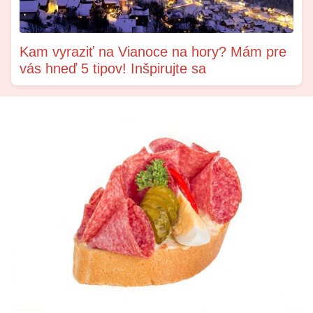
Kam vyraziť na Vianoce na hory? Mám pre
vás hneď 5 tipov! Inšpirujte sa