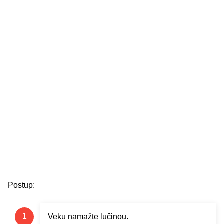
Postup:
Veku namažte lučinou.