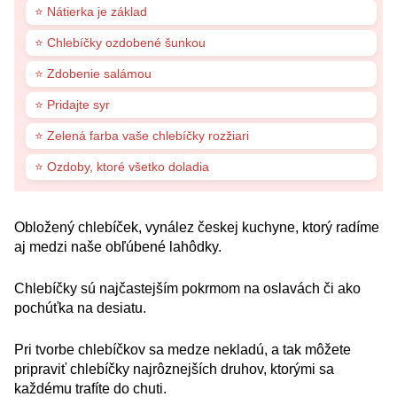
⭐ Nátierka je základ
⭐ Chlebíčky ozdobené šunkou
⭐ Zdobenie salámou
⭐ Pridajte syr
⭐ Zelená farba vaše chlebíčky rozžiari
⭐ Ozdoby, ktoré všetko doladia
Obložený chlebíček, vynález českej kuchyne, ktorý radíme
aj medzi naše obľúbené lahôdky.
Chlebíčky sú najčastejším pokrmom na oslavách či ako
pochúťka na desiatu.
Pri tvorbe chlebíčkov sa medze nekladú, a tak môžete
pripraviť chlebíčky najrôznejších druhov, ktorými sa
každému trafíte do chuti.