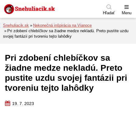
Preskočiť na menu
Preskočiť na obsah
Preskočiť na pätu
Hľadať
Menu
Snehuliacik.sk
Nekonečná inšpirácia na Vianoce
Pri zdobení chlebíčkov sa žiadne medze nekladú. Preto pustite uzdu
svojej fantázii pri tvoreniu tejto lahôdky
Pri zdobení chlebíčkov sa
žiadne medze nekladú. Preto
pustite uzdu svojej fantázii pri
tvoreniu tejto lahôdky
19. 7. 2023