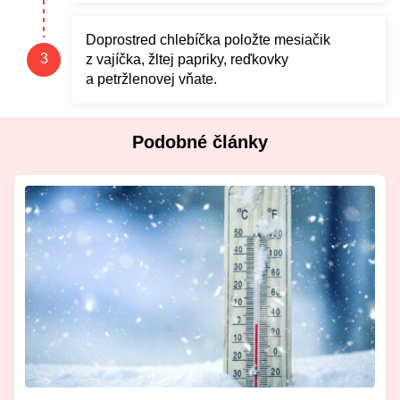
Doprostred chlebíčka položte mesiačik
z vajíčka, žltej papriky, reďkovky
a petržlenovej vňate.
Podobné články