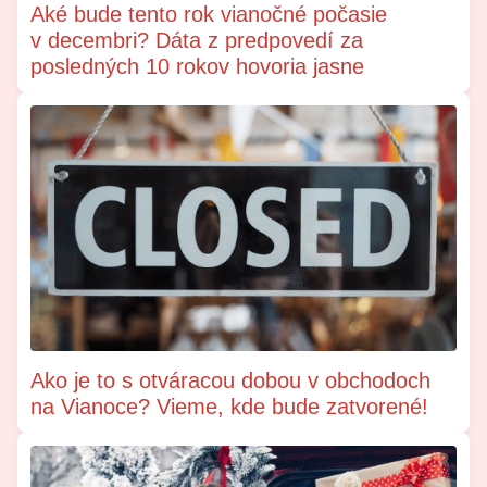
Aké bude tento rok vianočné počasie
v decembri? Dáta z predpovedí za
posledných 10 rokov hovoria jasne
Ako je to s otváracou dobou v obchodoch
na Vianoce? Vieme, kde bude zatvorené!