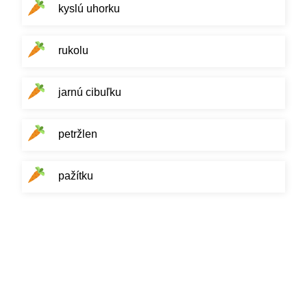
kyslú uhorku
rukolu
jarnú cibuľku
petržlen
pažítku