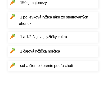
150 g majonézy
1 polievková lyžica láku zo sterilovaných
uhoriek
1 a 1/2 čajovej lyžičky cukru
1 čajová lyžička horčica
soľ a čierne korenie podľa chuti