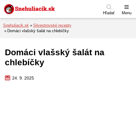
Preskočiť na menu
Preskočiť na obsah
Preskočiť na pätu
Hľadať
Menu
Snehuliacik.sk
Silvestrovské recepty
Domáci vlašský šalát na chlebíčky
Domáci vlašský šalát na
chlebíčky
24. 9. 2025