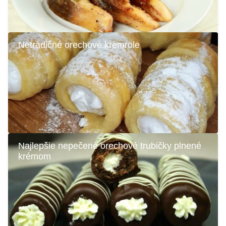
Netradičné orechové kremrole
Najlepšie nepečené orechové trubičky plnené
krémom