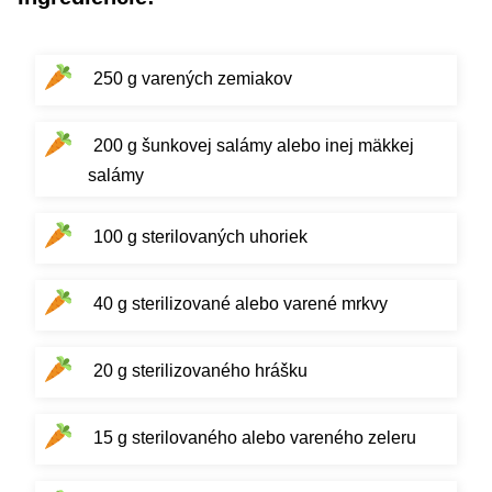
250 g varených zemiakov
200 g šunkovej salámy alebo inej mäkkej
salámy
100 g sterilovaných uhoriek
40 g sterilizované alebo varené mrkvy
20 g sterilizovaného hrášku
15 g sterilovaného alebo vareného zeleru