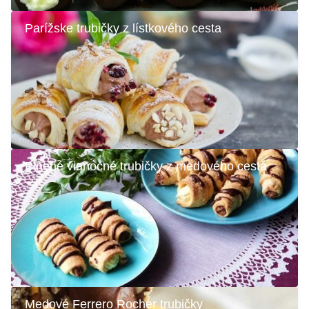
Parížske trubičky z lístkového cesta
Plnené vianočné trubičky z medového cesta
Medové Ferrero Rocher trubičky