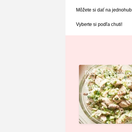
Môžete si dať na jednohubk
Vyberte si podľa chuti!
Recept na zelero
jednohubky s kur
šalátom