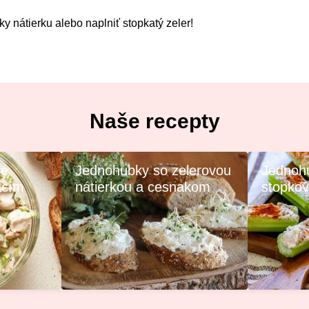
y nátierku alebo naplniť stopkatý zeler!
Naše recepty
vé
Jednohubky so zelerovou
Jednoh
acím
nátierkou a cesnakom
stopko