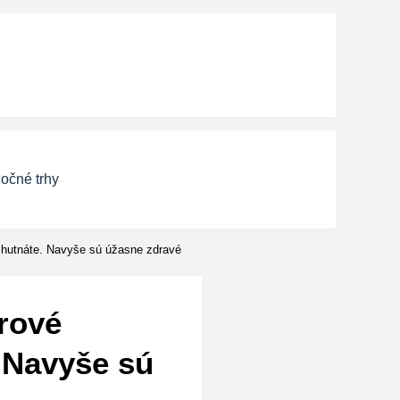
očné trhy
chutnáte. Navyše sú úžasne zdravé
rové
 Navyše sú