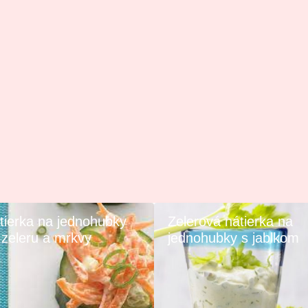
tierka na jednohubky
Zelerová nátierka na
 zeleru a mrkvy
jednohubky s jablkom