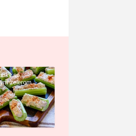
ubky so
vým zelerom