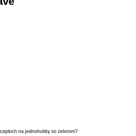
avé
receptoch na jednohubky so zelerom?