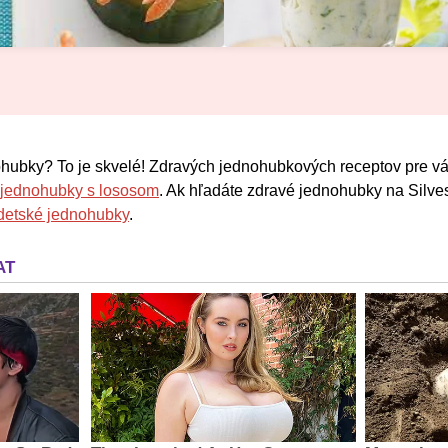
ohubky? To je skvelé! Zdravých jednohubkových receptov pre v
 jednohubky s lososom
. Ak hľadáte zdravé jednohubky na Silves
detské jednohubky
.