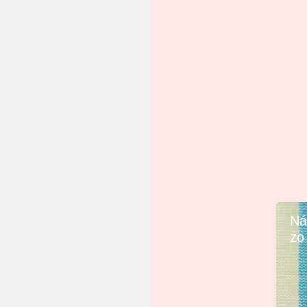
Ná
zo