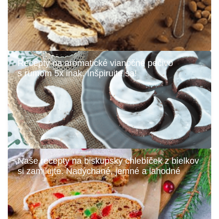
Recepty na aromatické vianočné pečivo
s rumom 5x inak. Inšpirujte sa!
Naše recepty na biskupský chlebíček z bielkov
si zamilujte. Nadýchané, jemné a lahodné