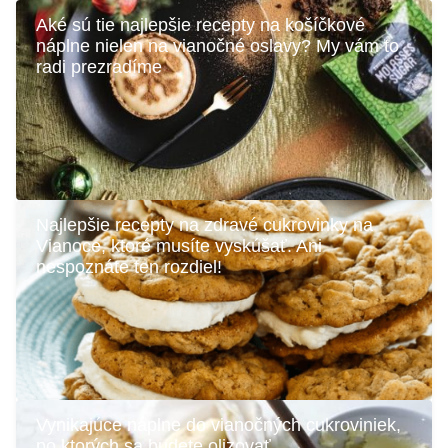
Aké sú tie najlepšie recepty na košíčkové
náplne nielen na vianočné oslavy? My vám to
radi prezradíme
Najlepšie recepty na zdravé cukrovinky na
Vianoce, ktoré musíte vyskúšať. Ani
nespoznáte ten rozdiel!
Vynikajúce náplne do vianočných cukroviniek,
po ktorých sa budete olizovať