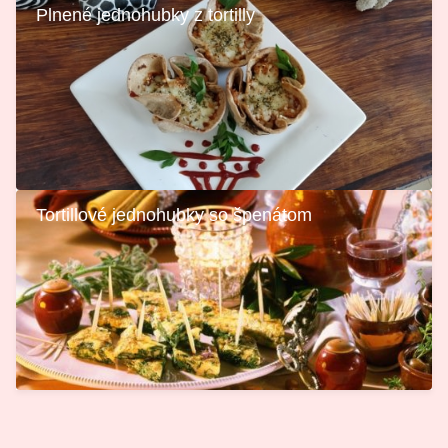
Plnené jednohubky z tortilly
Tortillové jednohubky so špenátom