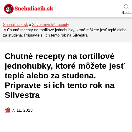
Preskočiť na menu
Preskočiť na obsah
Preskočiť na pätu
Hľadať
Snehuliacik.sk
Silvestrovské recepty
Chutné recepty na tortillové jednohubky, ktoré môžete jesť teplé alebo
za studena. Pripravte si ich tento rok na Silvestra
Chutné recepty na tortillové
jednohubky, ktoré môžete jesť
teplé alebo za studena.
Pripravte si ich tento rok na
Silvestra
7. 11. 2023