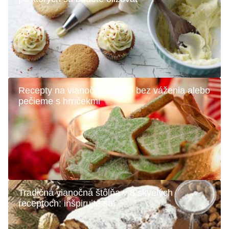
Recepty na vianočné pečivo bez váženia alebo
pečieme s hrnčekmi
Tradičná vianočná štôlňa v 8 skvelých
receptoch: inšpirujte sa!