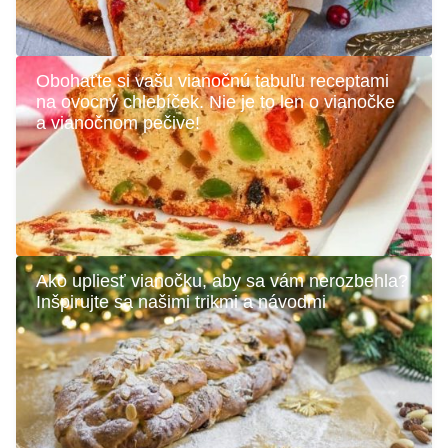
Obohaťte si vašu vianočnú tabuľu receptami
na ovocný chlebíček. Nie je to len o vianočke
a vianočnom pečive!
Ako upliesť vianočku, aby sa vám nerozbehla?
Inšpirujte sa našimi trikmi a návodmi