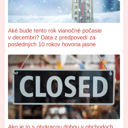
Aké bude tento rok vianočné počasie
v decembri? Dáta z predpovedí za
posledných 10 rokov hovoria jasne
Ako je to s otváracou dobou v obchodoch