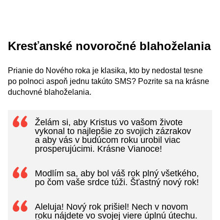
Kresťanské novoročné blahoželania
Prianie do Nového roka je klasika, kto by nedostal tesne
po polnoci aspoň jednu takúto SMS? Pozrite sa na krásne
duchovné blahoželania.
Želám si, aby Kristus vo vašom živote
vykonal to najlepšie zo svojich zázrakov
a aby vás v budúcom roku urobil viac
prosperujúcimi. Krásne Vianoce!
Modlím sa, aby bol váš rok plný všetkého,
po čom vaše srdce túži. Šťastný nový rok!
Aleluja! Nový rok prišiel! Nech v novom
roku nájdete vo svojej viere úplnú útechu.