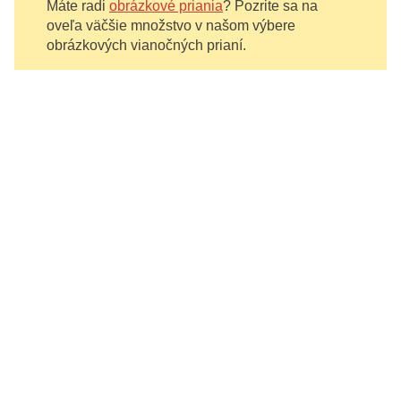
Máte radi
obrázkové priania
? Pozrite sa na
oveľa väčšie množstvo v našom výbere
obrázkových vianočných prianí.