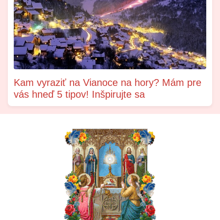
Kam vyraziť na Vianoce na hory? Mám pre
vás hneď 5 tipov! Inšpirujte sa