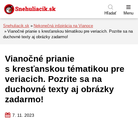
Preskočiť na menu
Preskočiť na obsah
Preskočiť na pätu
Hľadať
Menu
Snehuliacik.sk
Nekonečná inšpirácia na Vianoce
Vianočné prianie s kresťanskou tématikou pre veriacich. Pozrite sa na
duchovné texty aj obrázky zadarmo!
Vianočné prianie
s kresťanskou tématikou pre
veriacich. Pozrite sa na
duchovné texty aj obrázky
zadarmo!
7. 11. 2023