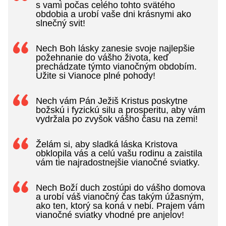
s vami počas celého tohto svätého
obdobia a urobí vaše dni krásnymi ako
slnečný svit!
Nech Boh lásky zanesie svoje najlepšie
požehnanie do vášho života, keď
prechádzate týmto vianočným obdobím.
Užite si Vianoce plné pohody!
Nech vám Pán Ježiš Kristus poskytne
božskú i fyzickú silu a prosperitu, aby vám
vydržala po zvyšok vášho času na zemi!
Želám si, aby sladká láska Kristova
obklopila vás a celú vašu rodinu a zaistila
vám tie najradostnejšie vianočné sviatky.
Nech Boží duch zostúpi do vášho domova
a urobí váš vianočný čas takým úžasným,
ako ten, ktorý sa koná v nebi. Prajem vám
vianočné sviatky vhodné pre anjelov!