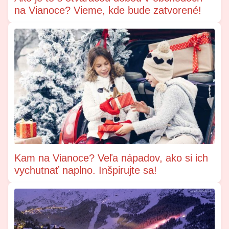
na Vianoce? Vieme, kde bude zatvorené!
Kam na Vianoce? Veľa nápadov, ako si ich
vychutnať naplno. Inšpirujte sa!