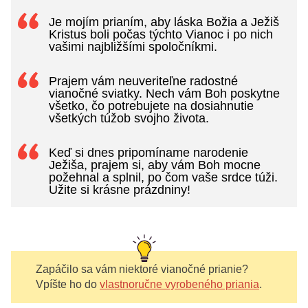
Je mojím prianím, aby láska Božia a Ježiš
Kristus boli počas týchto Vianoc i po nich
vašimi najbližšími spoločníkmi.
Prajem vám neuveriteľne radostné
vianočné sviatky. Nech vám Boh poskytne
všetko, čo potrebujete na dosiahnutie
všetkých túžob svojho života.
Keď si dnes pripomíname narodenie
Ježiša, prajem si, aby vám Boh mocne
požehnal a splnil, po čom vaše srdce túži.
Užite si krásne prázdniny!
Zapáčilo sa vám niektoré vianočné prianie?
Vpíšte ho do
vlastnoručne vyrobeného priania
.