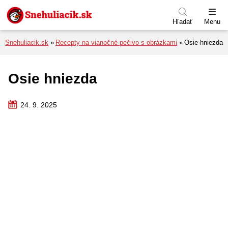
Preskočiť na menu
Preskočiť na obsah
Preskočiť na pätu
Hľadať
Menu
Snehuliacik.sk
Recepty na vianočné pečivo s obrázkami
Osie hniezda
Osie hniezda
24. 9. 2025