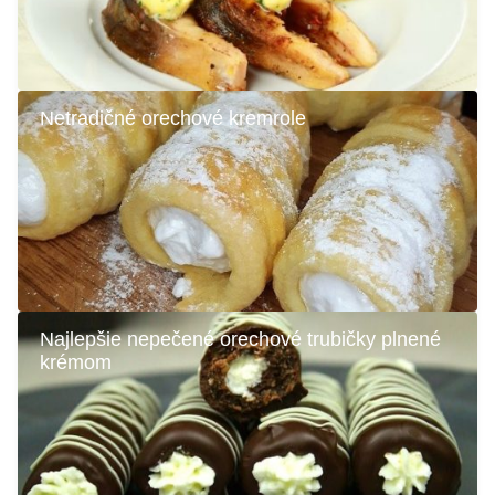
Netradičné orechové kremrole
Najlepšie nepečené orechové trubičky plnené
krémom