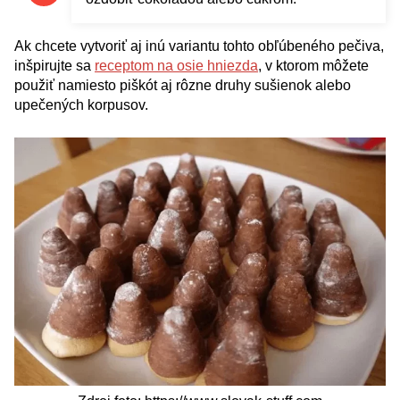
Ak chcete vytvoriť aj inú variantu tohto obľúbeného pečiva,
inšpirujte sa
receptom na osie hniezda
, v ktorom môžete
použiť namiesto piškót aj rôzne druhy sušienok alebo
upečených korpusov.