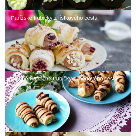
Parížske trubičky z lístkového cesta
Plnené vianočné trubičky z medového cesta