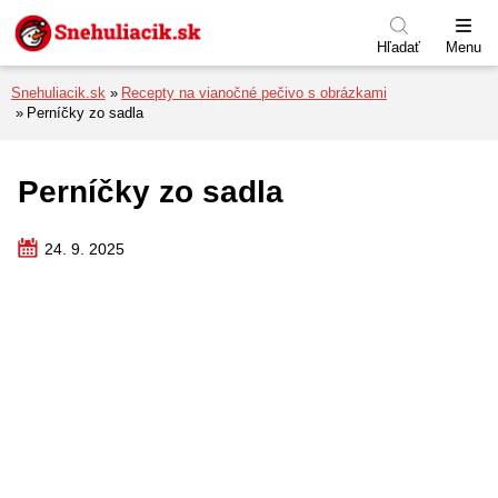
Preskočiť na menu
Preskočiť na obsah
Preskočiť na pätu
Hľadať
Menu
Snehuliacik.sk
Recepty na vianočné pečivo s obrázkami
Perníčky zo sadla
Perníčky zo sadla
24. 9. 2025