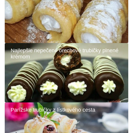
Najlepšie nepečené orechové trubičky plnené
krémom
Parížske trubičky z lístkového cesta