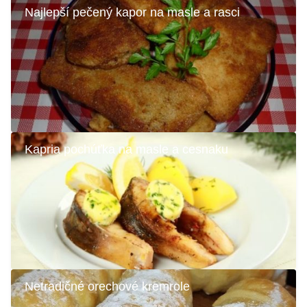
Najlepší pečený kapor na masle a rasci
Kapria pochúťka na masle a cesnaku
Netradičné orechové kremrole