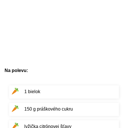
Na polevu:
1 bielok
150 g práškového cukru
lyžička citrónovej šťavy