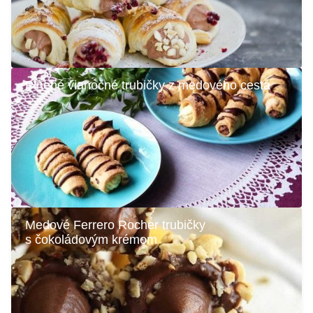
Plnené vianočné trubičky z medového cesta
Medové Ferrero Rocher trubičky
s čokoládovým krémom