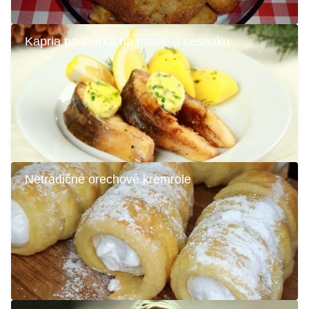
Kapria pochúťka na masle a cesnaku
Netradičné orechové kremrole