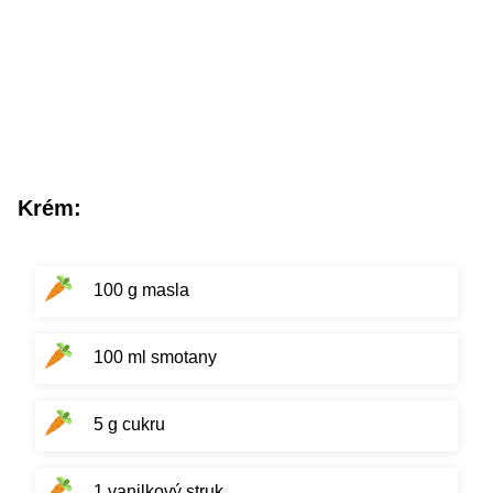
Krém:
100 g masla
100 ml smotany
5 g cukru
1 vanilkový struk