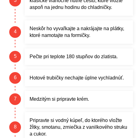
klasické vianočné hutné cesto, ktoré vložte
aspoň na jednu hodinu do chladničky.
Neskôr ho vyvaľkajte a nakrájajte na plátky,
ktoré namotajte na formičky.
Pečte pri teplote 180 stupňov do zlatista.
Hotové trubičky nechajte úplne vychladnúť.
Medzitým si pripravte krém.
Pripravte si vodný kúpeľ, do ktorého vložte
žĺtky, smotanu, zrniečka z vanilkového struku
a cukor.