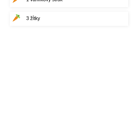
3 žĺtky