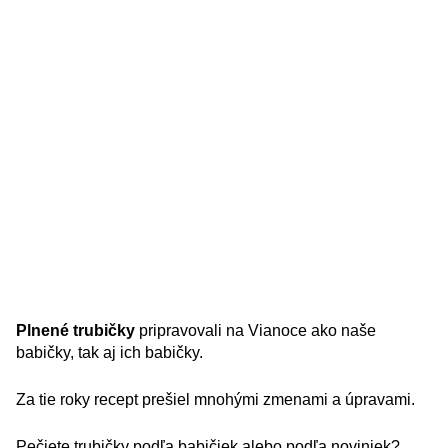
Plnené trubičky
pripravovali na Vianoce ako naše
babičky, tak aj ich babičky.
Za tie roky recept prešiel mnohými zmenami a úpravami.
Pečiete trubičky podľa babičiek alebo podľa noviniek?