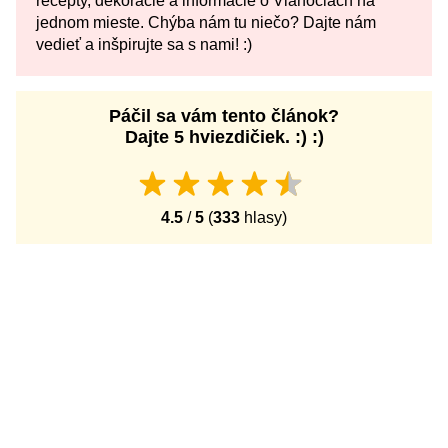
recepty, dekorácie a informácie o Vianociach na
jednom mieste. Chýba nám tu niečo? Dajte nám
vedieť a inšpirujte sa s nami! :)
Páčil sa vám tento článok?
Dajte 5 hviezdičiek. :) :)
4.5
/
5
(
333
hlasy)