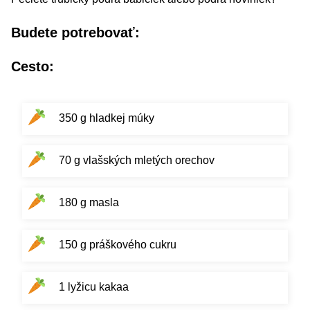
Budete potrebovať:
Cesto:
350 g hladkej múky
70 g vlašských mletých orechov
180 g masla
150 g práškového cukru
1 lyžicu kakaa