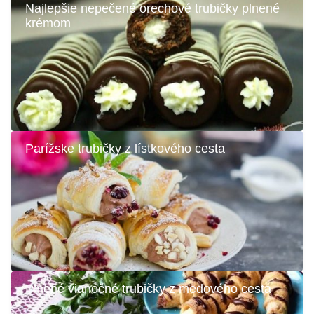
Najlepšie nepečené orechové trubičky plnené
krémom
Parížske trubičky z lístkového cesta
Plnené vianočné trubičky z medového cesta