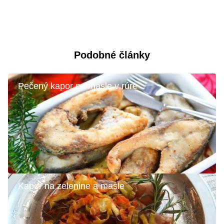
Podobné články
Pečený kapor na masle v rúre
Kapor na zelenine a masle