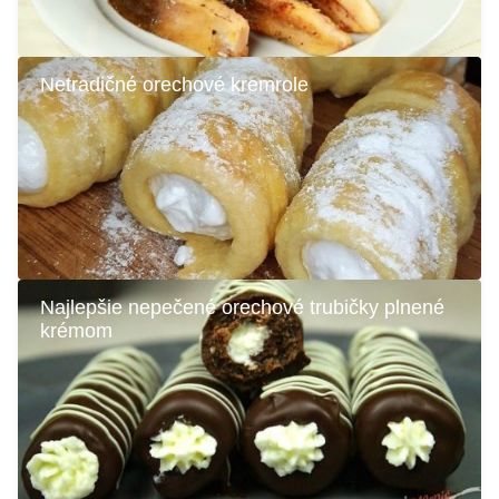
Netradičné orechové kremrole
Najlepšie nepečené orechové trubičky plnené
krémom