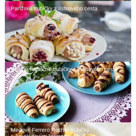
Parížske trubičky z lístkového cesta
Plnené vianočné trubičky z medového cesta
Medové Ferrero Rocher trubičky