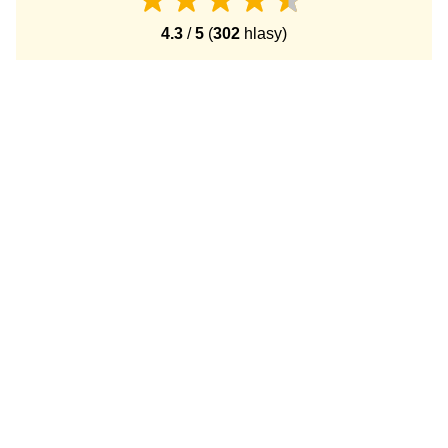
4.3
/
5
(
302
hlasy)