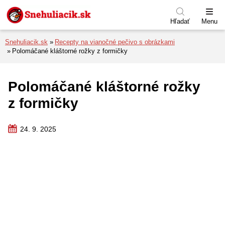
Preskočiť na menu
Preskočiť na obsah
Preskočiť na pätu
Hľadať
Menu
Snehuliacik.sk
Recepty na vianočné pečivo s obrázkami
Polomáčané kláštorné rožky z formičky
Polomáčané kláštorné rožky
z formičky
24. 9. 2025