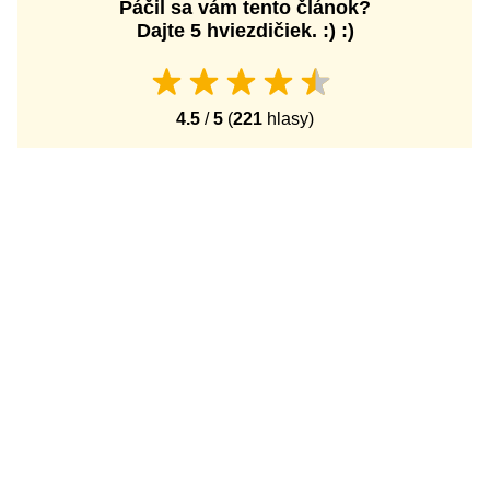
Páčil sa vám tento článok?
Dajte 5 hviezdičiek. :) :)
4.5
/
5
(
221
hlasy)