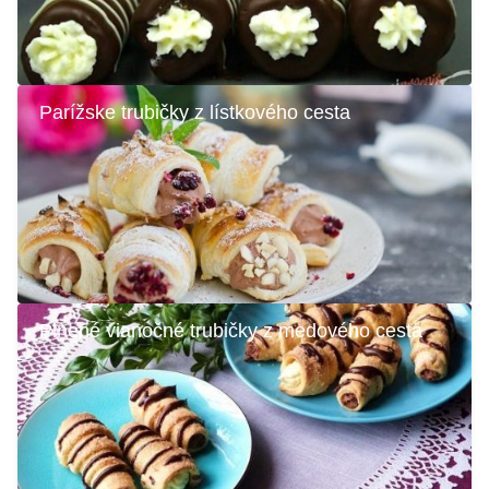
Parížske trubičky z lístkového cesta
Plnené vianočné trubičky z medového cesta