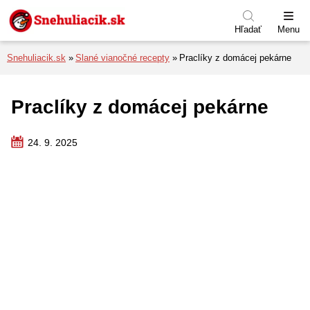
Preskočiť na menu
Preskočiť na obsah
Preskočiť na pätu
Hľadať
Menu
Snehuliacik.sk
Slané vianočné recepty
Praclíky z domácej pekárne
Praclíky z domácej pekárne
24. 9. 2025