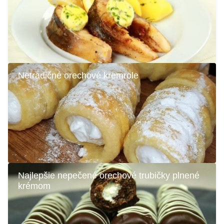
Netradičné orechové kremrole
Najlepšie nepečené orechové trubičky plnené
krémom