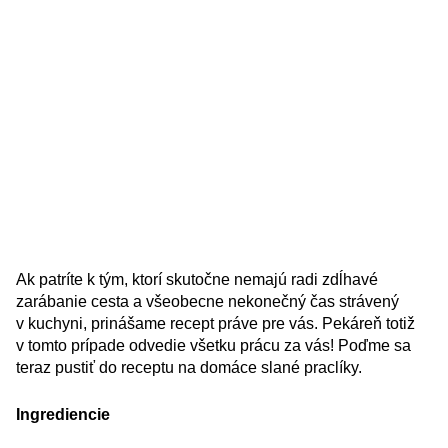
Ak patríte k tým, ktorí skutočne nemajú radi zdĺhavé
zarábanie cesta a všeobecne nekonečný čas strávený
v kuchyni, prinášame recept práve pre vás. Pekáreň totiž
v tomto prípade odvedie všetku prácu za vás! Poďme sa
teraz pustiť do receptu na domáce slané praclíky.
Ingrediencie