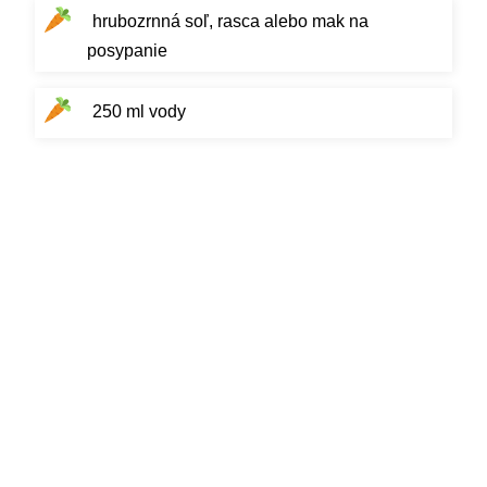
hrubozrnná soľ, rasca alebo mak na
posypanie
250 ml vody