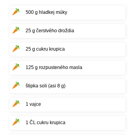
500 g hladkej múky
25 g čerstvého droždia
25 g cukru krupica
125 g rozpusteného masla
štipka soli (asi 8 g)
1 vajce
1 ČL cukru krupica