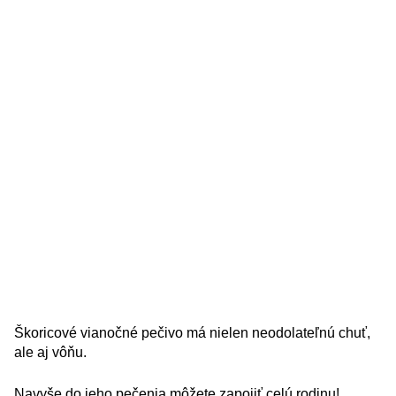
Škoricové vianočné pečivo má nielen neodolateľnú chuť,
ale aj vôňu.
Navyše do jeho pečenia môžete zapojiť celú rodinu!