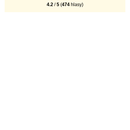
4.2
/
5
(
474
hlasy)