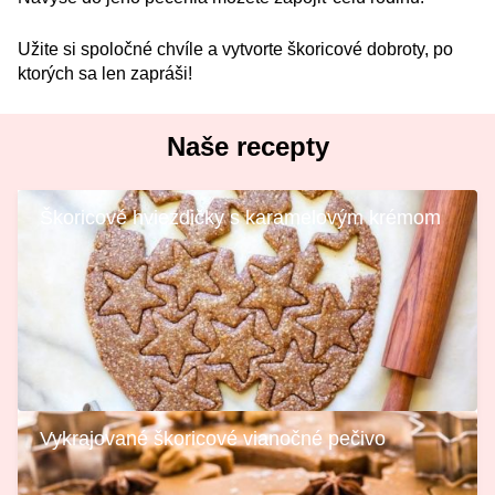
Užite si spoločné chvíle a vytvorte škoricové dobroty, po
ktorých sa len zapráši!
Naše recepty
Škoricové hviezdičky s karamelovým krémom
Vykrajované škoricové vianočné pečivo