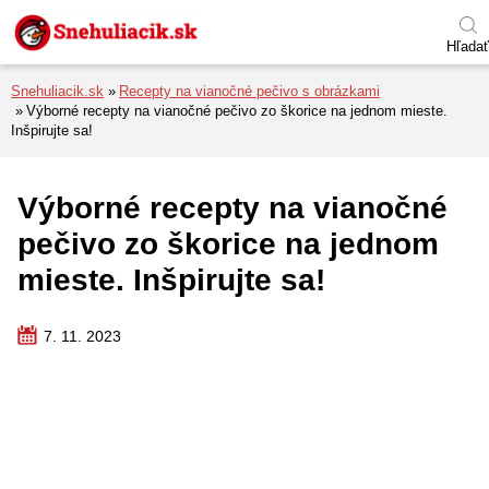
Preskočiť na menu
Preskočiť na obsah
Preskočiť na pätu
Hľadať
Snehuliacik.sk
Recepty na vianočné pečivo s obrázkami
Výborné recepty na vianočné pečivo zo škorice na jednom mieste.
Inšpirujte sa!
Výborné recepty na vianočné
pečivo zo škorice na jednom
mieste. Inšpirujte sa!
7. 11. 2023