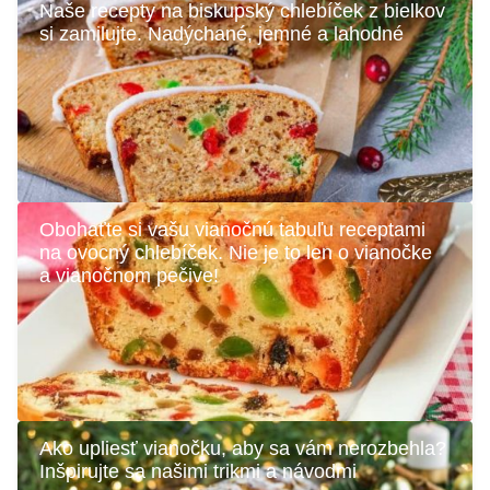
Naše recepty na biskupský chlebíček z bielkov
si zamilujte. Nadýchané, jemné a lahodné
Obohaťte si vašu vianočnú tabuľu receptami
na ovocný chlebíček. Nie je to len o vianočke
a vianočnom pečive!
Ako upliesť vianočku, aby sa vám nerozbehla?
Inšpirujte sa našimi trikmi a návodmi