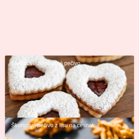
Škoricové zlepované pečivo
Škoricové pečivo z lisu na cesnak