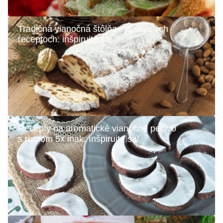
Tradičná vianočná štôlňa v 8 skvelých
receptoch: inšpirujte sa!
Recepty na aromatické vianočné pečivo
s rumom 5x inak. Inšpirujte sa!