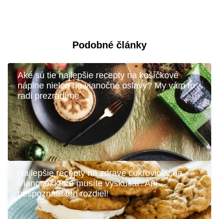
Podobné články
Aké sú tie najlepšie recepty na košíčkové
náplne nielen na vianočné oslavy? My vám to
radi prezradíme
Najlepšie recepty na zdravé cukrovinky na
Vianoce, ktoré musíte vyskúšať. Ani
nespoznáte ten rozdiel!