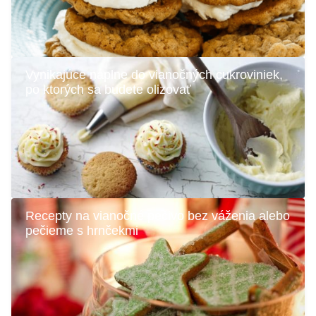
Vynikajúce náplne do vianočných cukroviniek,
po ktorých sa budete olizovať
Recepty na vianočné pečivo bez váženia alebo
pečieme s hrnčekmi