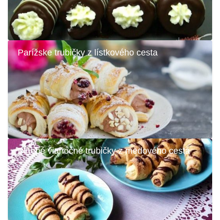
Parížske trubičky z lístkového cesta
Plnené vianočné trubičky z medového cesta