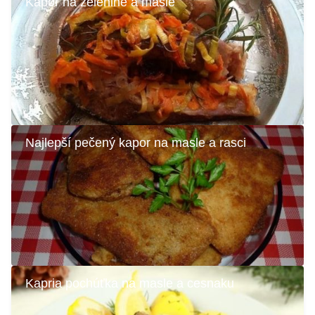
Kapor na zelenine a masle
Najlepší pečený kapor na masle a rasci
Kapria pochúťka na masle a cesnaku