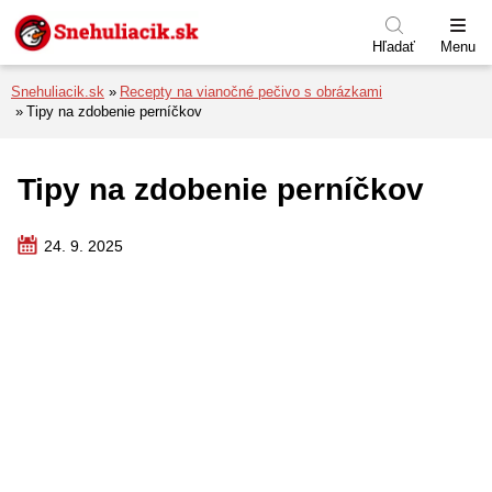
Preskočiť na menu
Preskočiť na obsah
Preskočiť na pätu
Hľadať
Menu
Snehuliacik.sk
Recepty na vianočné pečivo s obrázkami
Tipy na zdobenie perníčkov
Tipy na zdobenie perníčkov
24. 9. 2025