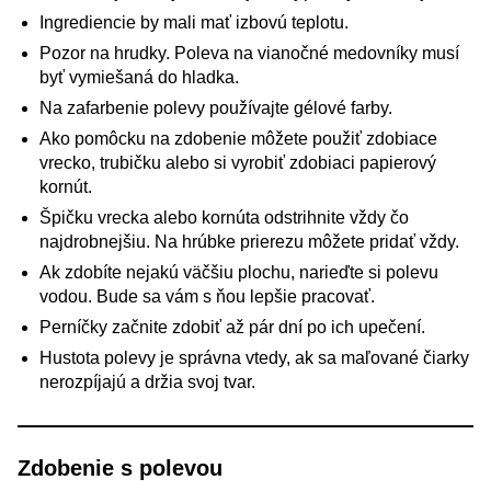
Ingrediencie by mali mať izbovú teplotu.
Pozor na hrudky. Poleva na vianočné medovníky musí
byť vymiešaná do hladka.
Na zafarbenie polevy používajte gélové farby.
Ako pomôcku na zdobenie môžete použiť zdobiace
vrecko, trubičku alebo si vyrobiť zdobiaci papierový
kornút.
Špičku vrecka alebo kornúta odstrihnite vždy čo
najdrobnejšiu. Na hrúbke prierezu môžete pridať vždy.
Ak zdobíte nejakú väčšiu plochu, narieďte si polevu
vodou. Bude sa vám s ňou lepšie pracovať.
Perníčky začnite zdobiť až pár dní po ich upečení.
Hustota polevy je správna vtedy, ak sa maľované čiarky
nerozpíjajú a držia svoj tvar.
Zdobenie s polevou