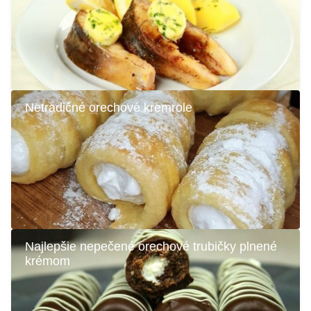
Netradičné orechové kremrole
Najlepšie nepečené orechové trubičky plnené
krémom