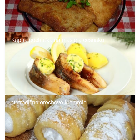
Kapria pochúťka na masle a cesnaku
Netradičné orechové kremrole