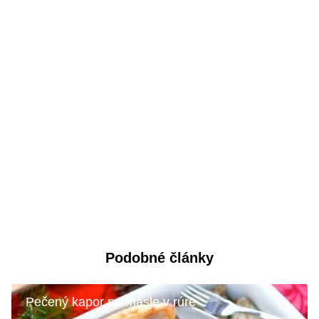
Podobné články
Pečený kapor na masle v rúre