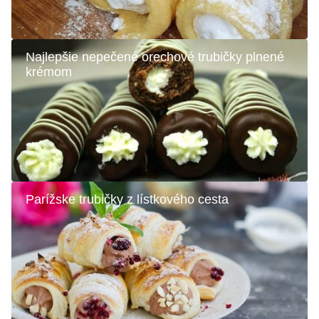
Najlepšie nepečené orechové trubičky plnené
krémom
Parížske trubičky z lístkového cesta