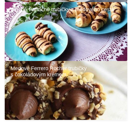
Plnené vianočné trubičky z medového cesta
Medové Ferrero Rocher trubičky
s čokoládovým krémom