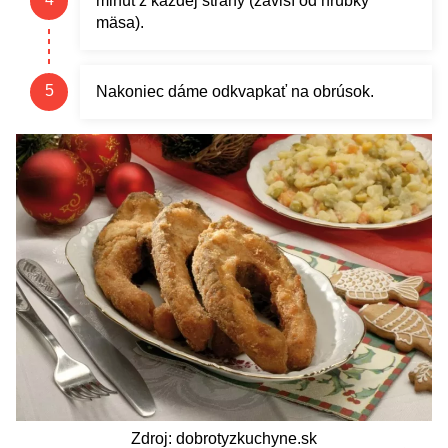
minút z každej strany (závisí od hrúbky
mäsa).
Nakoniec dáme odkvapkať na obrúsok.
Zdroj: dobrotyzkuchyne.sk