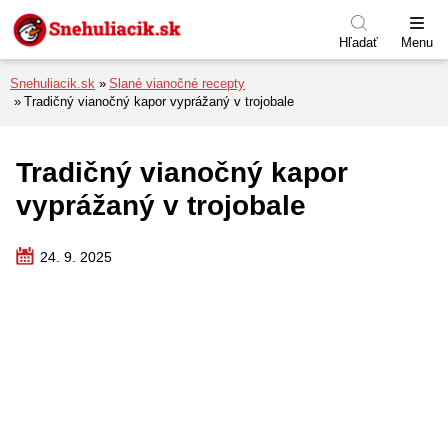
Preskočiť na menu
Preskočiť na obsah
Preskočiť na pätu
Hľadať
Menu
Snehuliacik.sk
Slané vianočné recepty
Tradičný vianočný kapor vyprážaný v trojobale
Tradičný vianočný kapor
vyprážaný v trojobale
24. 9. 2025