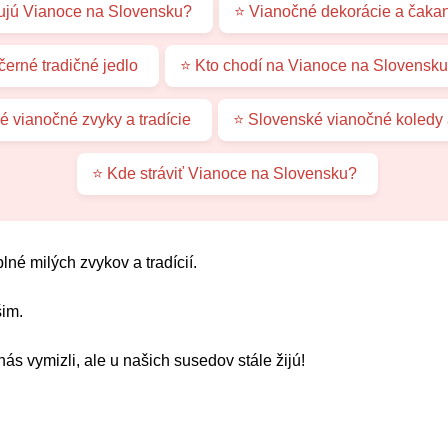
ujú Vianoce na Slovensku?
⭐ Vianočné dekorácie a čakan
erné tradičné jedlo
⭐ Kto chodí na Vianoce na Slovensku
 vianočné zvyky a tradície
⭐ Slovenské vianočné koledy 
⭐ Kde stráviť Vianoce na Slovensku?
né milých zvykov a tradícií.
šim.
 nás vymizli, ale u našich susedov stále žijú!