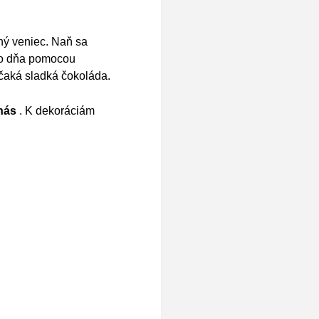
ný veniec. Naň sa
ého dňa pomocou
 čaká sladká čokoláda.
nás
. K dekoráciám