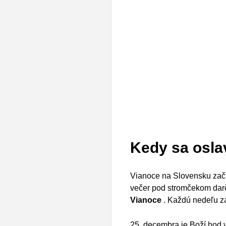
Kedy sa osla
Vianoce na Slovensku začín
večer pod stromčekom dar
Vianoce
. Každú nedeľu za
25. decembra je Boží hod 