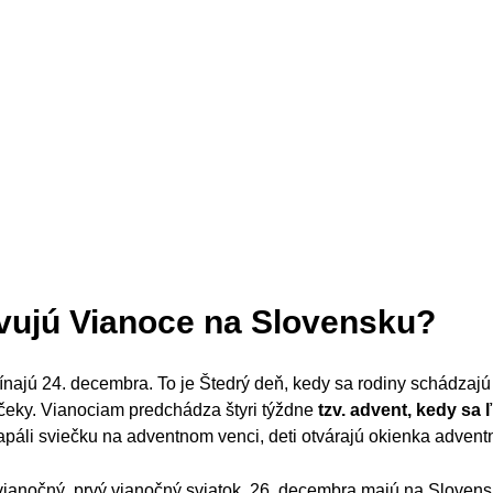
vujú Vianoce na Slovensku?
ajú 24. decembra. To je Štedrý deň, kedy sa rodiny schádzajú p
čeky. Vianociam predchádza štyri týždne
tzv. advent, kedy sa 
páli sviečku na adventnom venci, deti otvárajú okienka advent
vianočný, prvý vianočný sviatok. 26. decembra majú na Slovens