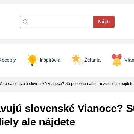
Recepty
Inšpirácia
Želania
Vian
Ako sa oslavujú slovenské Vianoce? Sú podobné našim, rozdiely ale nájdete
avujú slovenské Vianoce? 
iely ale nájdete