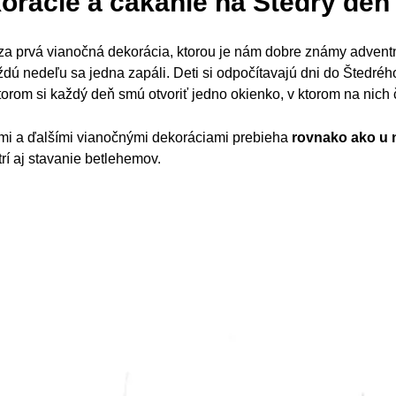
orácie a čakanie na Štedrý deň
a prvá vianočná dekorácia, ktorou je nám dobre známy advent
aždú nedeľu sa jedna zapáli. Deti si odpočítavajú dni do Štedr
orom si každý deň smú otvoriť jedno okienko, v ktorom na nich
mi a ďalšími vianočnými dekoráciami prebieha
rovnako ako u 
rí aj stavanie betlehemov.