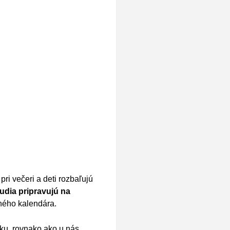
ri večeri a deti rozbaľujú
ľudia pripravujú na
ného kalendára.
ku, rovnako ako u nás,