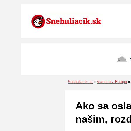
Preskočiť na menu
Preskočiť na obsah
Preskočiť na pätu
Snehuliacik.sk
Vianoce v Európe
Ako sa osl
našim, rozd