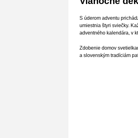
Vianočné dek
S úderom adventu prichádz
umiestnia štyri sviečky. K
adventného kalendára, v kt
Zdobenie domov svetielka
a slovenským tradíciám pat