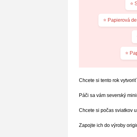
⭐ S
⭐ Papierová de
⭐ Pap
Chcete si tento rok vytvor
Páči sa vám severský min
Chcete si počas sviatkov u
Zapojte ich do výroby orig