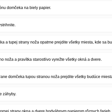
lónu domčeka na biely papier.
strihnite.
a a tupej strany noža opatrne prejdite všetky miesta, kde sa b
 noža a pravítka starostlivo vyrežte všetky okná a dvere.
trane domčeka tupou stranou noža prejdite všetky budúce miest
e záhyby.
tornej strany okna a dvere hodvábnym papierom rôznych farieb.