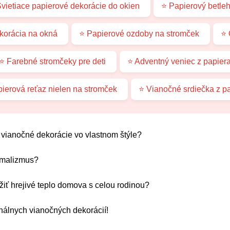
vietiace papierové dekorácie do okien
⭐ Papierový betle
korácia na okná
⭐ Papierové ozdoby na stromček
⭐ 
⭐ Farebné stromčeky pre deti
⭐ Adventný veniec z papier
ierová reťaz nielen na stromček
⭐ Vianočné srdiečka z p
iť vianočné dekorácie vo vlastnom štýle?
imalizmus?
žiť hrejivé teplo domova s celou rodinou?
inálnych vianočných dekorácií!