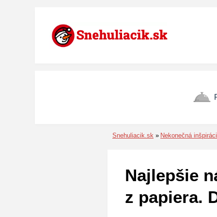
Preskočiť na menu
Preskočiť na obsah
Preskočiť na pätu
Snehuliacik.sk
Nekonečná inšpirác
Najlepšie 
z papiera. 