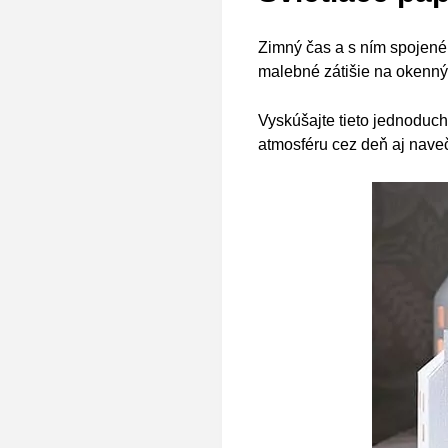
Zimný čas a s ním spojené 
malebné zátišie na okenný 
Vyskúšajte
tieto jednoduc
atmosféru cez deň aj naveč