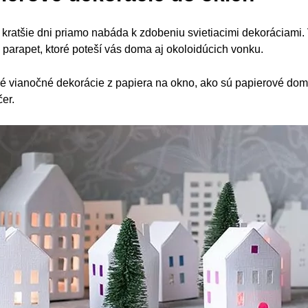
kratšie dni priamo nabáda k zdobeniu svietiacimi dekoráciami. V
parapet, ktoré poteší vás doma aj okoloidúcich vonku.
hé vianočné dekorácie z papiera na okno,
ako sú papierové domč
er.