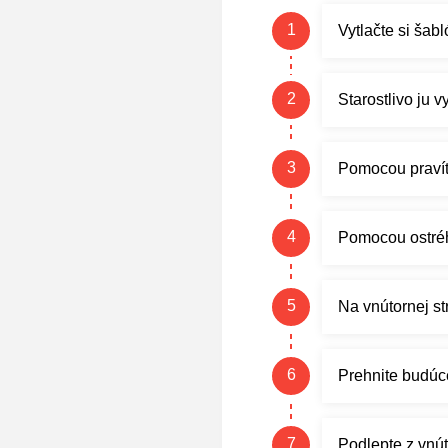
Vytlačte si šab
Starostlivo ju vy
Pomocou pravítk
Pomocou ostrého
Na vnútornej s
Prehnite budúc
Podlepte z vnú