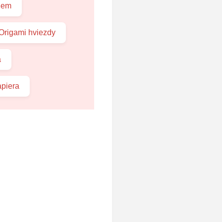
hem
Origami hviezdy
a
apiera