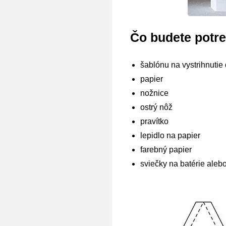
Čo budete potr
šablónu na vystrihnuti
papier
nožnice
ostrý nôž
pravítko
lepidlo na papier
farebný papier
sviečky na batérie aleb