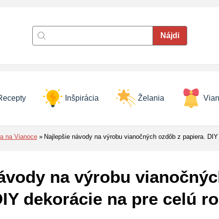
Recepty
Inšpirácia
Želania
Vian
ia na Vianoce
Najlepšie návody na výrobu vianočných ozdôb z papiera. DIY 
návody na výrobu vianočný
DIY dekorácie na pre celú r