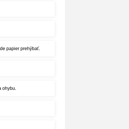
ude papier prehýbať.
a ohybu.