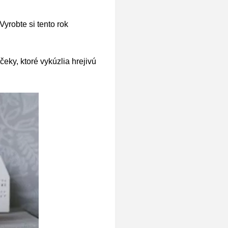
yrobte si tento rok
eky, ktoré vykúzlia hrejivú