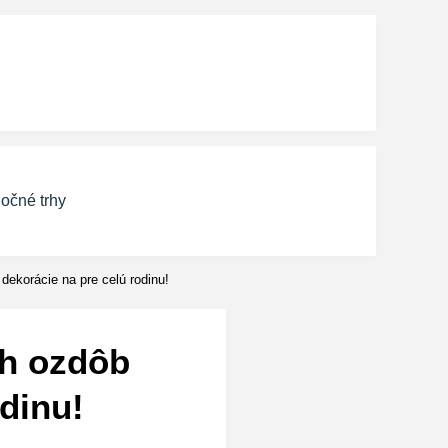
očné trhy
dekorácie na pre celú rodinu!
ch ozdôb
odinu!