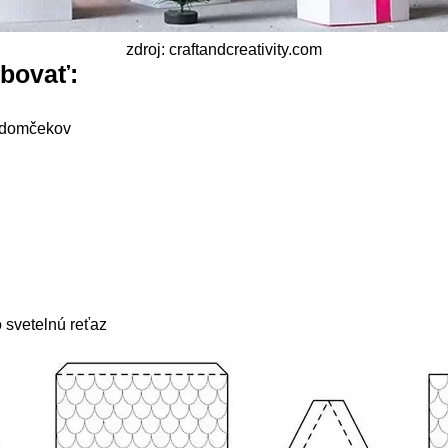
zdroj: craftandcreativity.com
ebovať:
e domčekov
o svetelnú reťaz