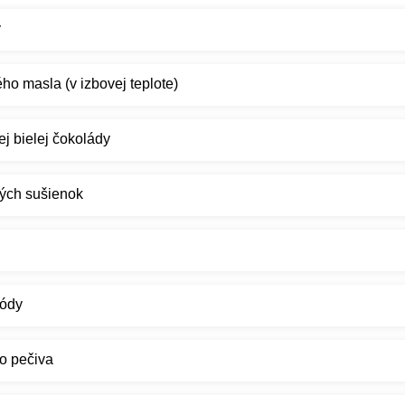
y
o masla (v izbovej teplote)
j bielej čokolády
ých sušienok
sódy
do pečiva