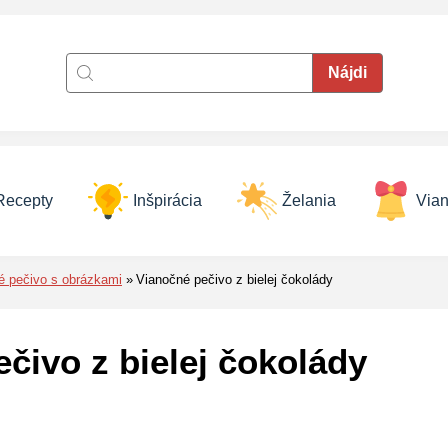
Recepty
Inšpirácia
Želania
Vian
é pečivo s obrázkami
Vianočné pečivo z bielej čokolády
čivo z bielej čokolády