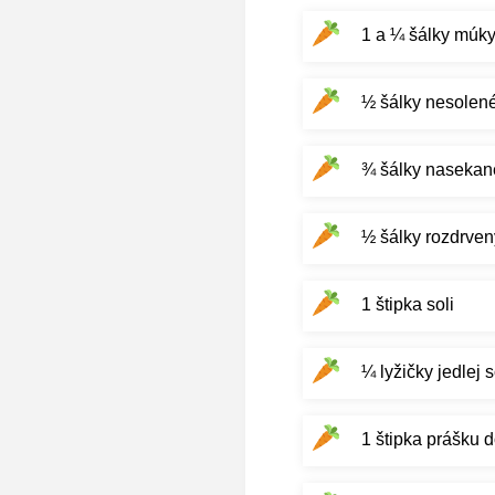
1 a ¼ šálky múk
½ šálky nesolenéh
¾ šálky nasekane
½ šálky rozdrven
1 štipka soli
¼ lyžičky jedlej 
1 štipka prášku 