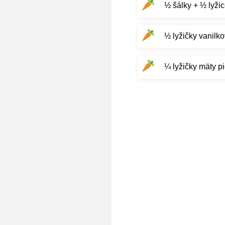
½ šálky + ½ lyžic
½ lyžičky vanilko
¼ lyžičky mäty p