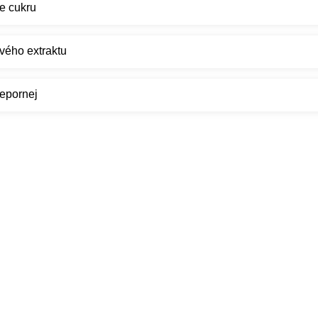
e cukru
vého extraktu
iepornej