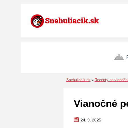
Preskočiť na menu
Preskočiť na obsah
Preskočiť na pätu
Snehuliacik.sk
Recepty na vianočn
Vianočné pe
24. 9. 2025