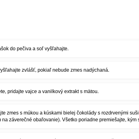
šok do pečiva a soľ vyšľahajte.
vyšľahajte zvlášť, pokiaľ nebude zmes nadýchaná.
te, pridajte vajce a vanilkový extrakt s mätou.
jte zmes s múkou a kúskami bielej čokolády s rozdrvenými suši
 na záverečné obaľovanie). Všetko poriadne premiešajte, kým s