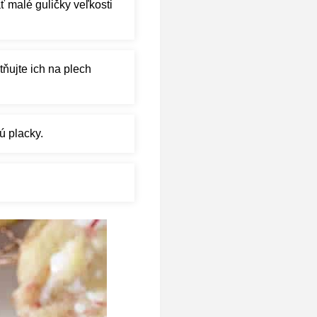
ť malé guličky veľkosti
tňujte ich na plech
ú placky.