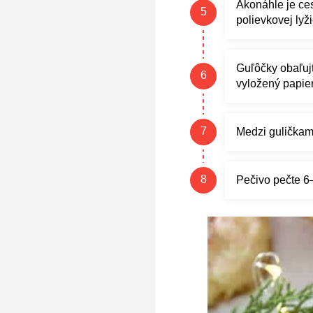
Akonáhle je ces
polievkovej lyži
Guľôčky obaľujt
vyložený papie
Medzi guličkami
Pečivo pečte 6