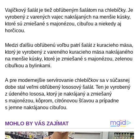
Vajíčkový šalát je tiež obľúbeným šalátom na chlebíčky. Je
vyrobený z varených vajec nakrájaných na menšie kúsky,
ktoré sú zmiešané s majonézou, cibuľou a niekedy aj
horčicou.
Medzi ďalšiu obľúbenú voľbu patrí šalát z kuracieho mäsa,
ktorý je vyrobený z vareného kuracieho mäsa nakrájaného
na menšie kúsky, ktoré je zmiešané s majonézou, zelenou
cibuľkou a bylinkami.
A pre modernejšie servírovanie chlebíčkov sa v súčasnej
dobe stal veľmi obľúbený lososový šalát. Ten je vyrobený
z údeného lososa, ktorý je nakrájaný a zmiešaný
s majonézou, kôprom, citrónovou šťavou a prípadne
s jemne nakrájanou cibuľou.