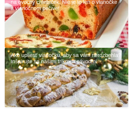
na ovocný chlebíček. Nie je to len o vianočke
a vianočnom pečive!
Ako upliesť vianočku, aby sa vám nerozbehla?
Inšpirujte sa našimi trikmi a návodmi