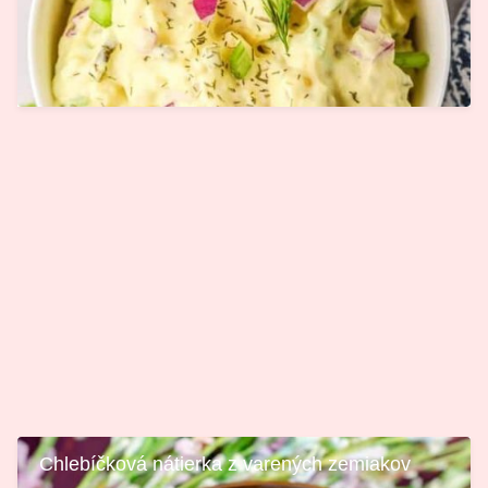
Chlebíčková nátierka z varených zemiakov