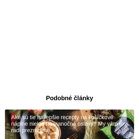
Podobné články
Aké sú tie najlepšie recepty na košíčkové
náplne nielen na vianočné oslavy? My vám to
radi prezradíme