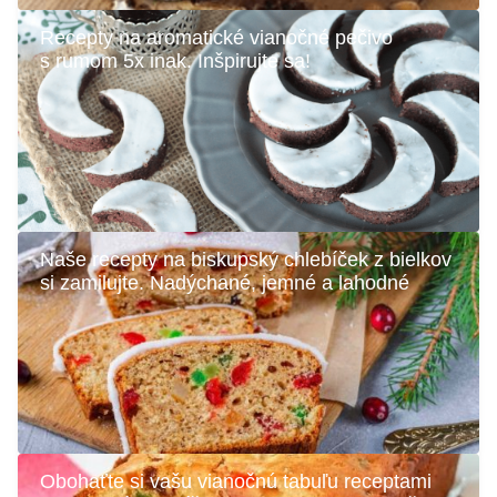
Recepty na aromatické vianočné pečivo
s rumom 5x inak. Inšpirujte sa!
Naše recepty na biskupský chlebíček z bielkov
si zamilujte. Nadýchané, jemné a lahodné
Obohaťte si vašu vianočnú tabuľu receptami