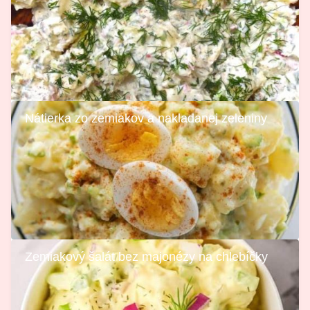
Nátierka zo zemiakov a nakladanej zeleniny
Zemiakový šalát bez majonézy na chlebíčky