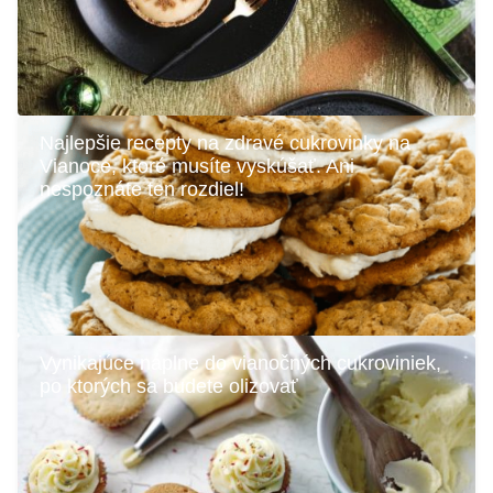
Najlepšie recepty na zdravé cukrovinky na
Vianoce, ktoré musíte vyskúšať. Ani
nespoznáte ten rozdiel!
Vynikajúce náplne do vianočných cukroviniek,
po ktorých sa budete olizovať