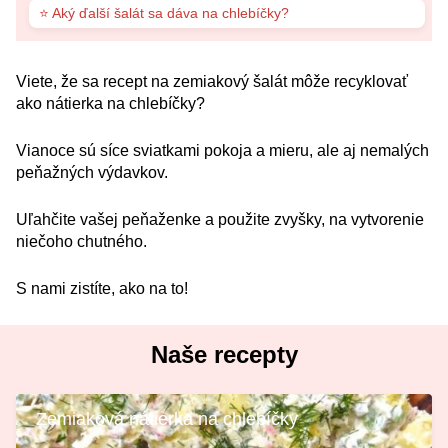
⭐ Aký ďalší šalát sa dáva na chlebíčky?
Viete, že sa recept na zemiakový šalát môže recyklovať
ako nátierka na chlebíčky?
Vianoce sú síce sviatkami pokoja a mieru, ale aj nemalých
peňažných výdavkov.
Uľahčite vašej peňaženke a použite zvyšky, na vytvorenie
niečoho chutného.
S nami zistíte, ako na to!
Naše recepty
Zemiaková nátierka na chlebíčky