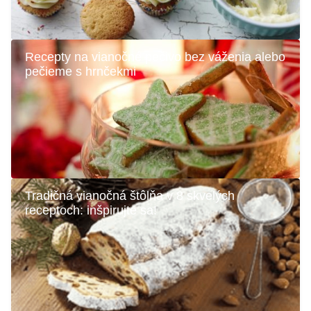
Recepty na vianočné pečivo bez váženia alebo
pečieme s hrnčekmi
Tradičná vianočná štôlňa v 8 skvelých
receptoch: inšpirujte sa!