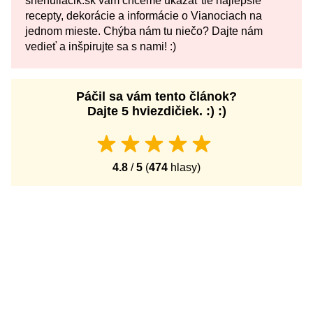
snehuliacik.sk vám chceme ukázať tie najlepšie
recepty, dekorácie a informácie o Vianociach na
jednom mieste. Chýba nám tu niečo? Dajte nám
vedieť a inšpirujte sa s nami! :)
Páčil sa vám tento článok?
Dajte 5 hviezdičiek. :) :)
4.8
/
5
(
474
hlasy)