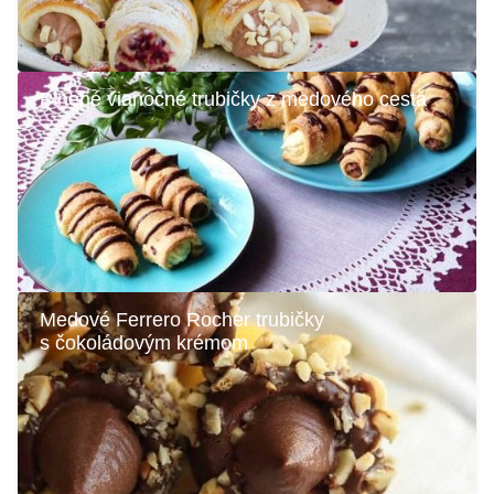
Plnené vianočné trubičky z medového cesta
Medové Ferrero Rocher trubičky
s čokoládovým krémom