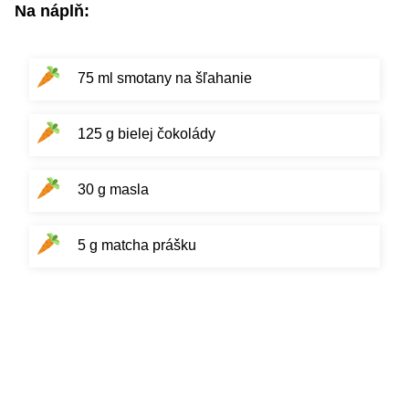
Na náplň:
75 ml smotany na šľahanie
125 g bielej čokolády
30 g masla
5 g matcha prášku