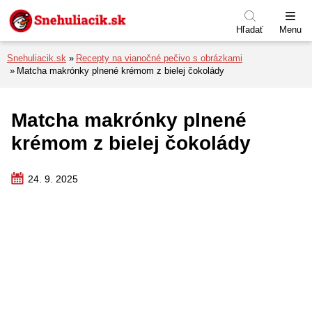
Preskočiť na menu
Preskočiť na obsah
Preskočiť na pätu
Hľadať
Menu
Snehuliacik.sk
Recepty na vianočné pečivo s obrázkami
Matcha makrónky plnené krémom z bielej čokolády
Matcha makrónky plnené
krémom z bielej čokolády
24. 9. 2025