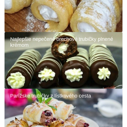
Najlepšie nepečené orechové trubičky plnené
krémom
Parížske trubičky z lístkového cesta