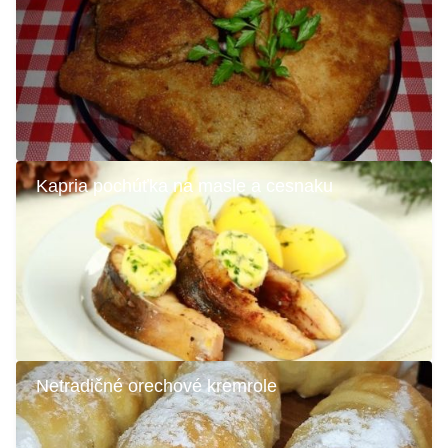
Kapria pochúťka na masle a cesnaku
Netradičné orechové kremrole