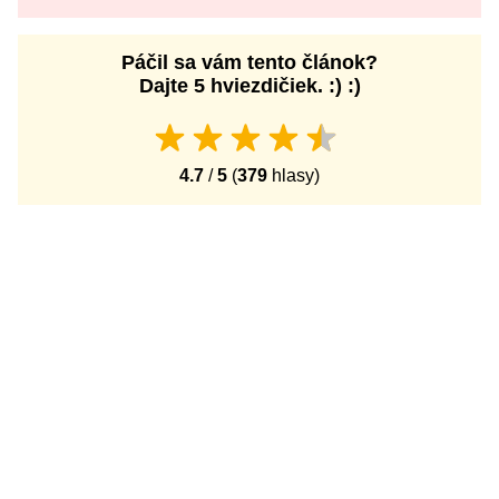
Páčil sa vám tento článok?
Dajte 5 hviezdičiek. :) :)
4.7
/
5
(
379
hlasy)