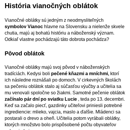
História vianočných oblátok
Vianočné oblátky sú jedným z neodmysliteľných
symbolov Vianoc
hlavne na Slovensku a nielenže skvele
chutia, majú aj bohatú históriu a náboženský význam.
Odkiaľ vlastne pochádzajú táto dobrota pochádza?
Pôvod oblátok
Vianočné oblátky majú svoj pôvod v náboženských
tradíciách. Kedysi boli
pečené kňazmi a mníchmi,
ktorí
ich následne roznášali po domoch. V cirkevných školách
sa pečeniu oblátok stalo aj súčasťou výučby a učitelia sa
mu venovali spoločne so žiakmi. Samotné pečenie oblátok
začínalo pár dní po sviatku Lucie
, teda po 13. decembri.
Keď sa začalo piecť, gazdinky učiteľovi priniesli potrebné
ingrediencie: mlieko, vajcia, maslo a ďalšie. Mládenci sa
postarali o drevo a oheň. Učitelia potom vyrábali oblátky,
ktorých množstvo bolo prispôsobené počtu obyvateľov