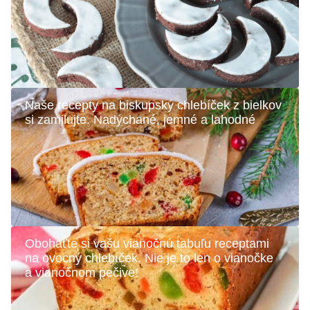
Naše recepty na biskupský chlebíček z bielkov
si zamilujte. Nadýchané, jemné a lahodné
Obohaťte si vašu vianočnú tabuľu receptami
na ovocný chlebíček. Nie je to len o vianočke
a vianočnom pečive!