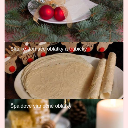
Sladké domáce oblátky a trubičky
Špaldové vianočné oblátky