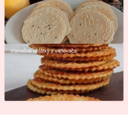
Vianočné oblátky z vaflovača