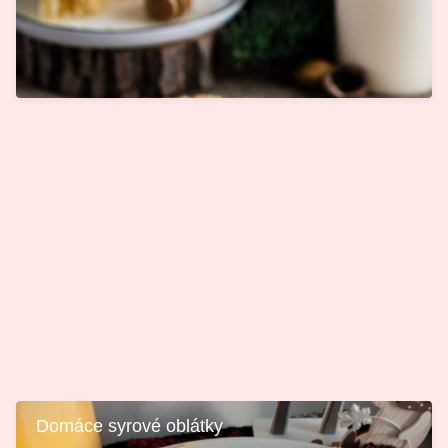
Domáce syrové oblátky