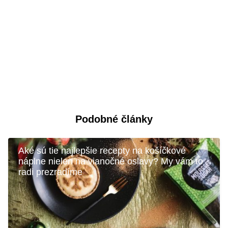
Podobné články
Aké sú tie najlepšie recepty na košíčkové
náplne nielen na vianočné oslavy? My vám to
radi prezradíme