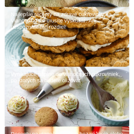
Najlepšie recepty na zdravé cukrovinky na
Vianoce, ktoré musíte vyskúšať. Ani
nespoznáte ten rozdiel!
Vynikajúce náplne do vianočných cukroviniek,
po ktorých sa budete olizovať