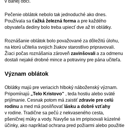
v danej obci.
Pečenie oblátok nebolo tak jednoduché ako dnes.
Používala sa
ťažká železná forma
a pre každého
obyvateľa dediny bolo treba upiecť dve až tri oblátky.
Roznášanie oblátok bolo považované za dôležitú úlohu,
na ktorú učitelia svojich žiakov starostlivo pripravovali.
Žiaci počas roznášania zároveň
zavinšovali
a za odmenu
dostali nejaké drobné mince a potraviny pre pána učiteľa.
Význam oblátok
Oblátky majú pre veriacich hlboký náboženský význam.
Pripomínajú
„Telo Kristovo“
, teda hostiu alebo sväté
prijímanie. Cesnak potom má zaistiť
zdravie pre celú
rodinu
a med má posilňovať
lásku a dobré vzťahy
v rodine. Tradične sa pečú z nekvaseného cesta,
pšeničnej múky a vody. Navyše sa im pripisovali kúzelné
účinky, ako napríklad ochrana pred požiarmi alebo použitie