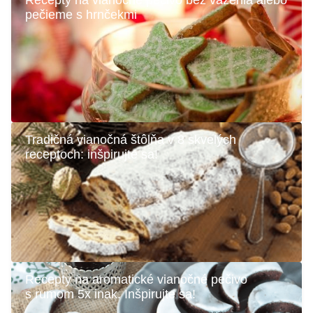
Recepty na vianočné pečivo bez váženia alebo
pečieme s hrnčekmi
Tradičná vianočná štôlňa v 8 skvelých
receptoch: inšpirujte sa!
Recepty na aromatické vianočné pečivo
s rumom 5x inak. Inšpirujte sa!