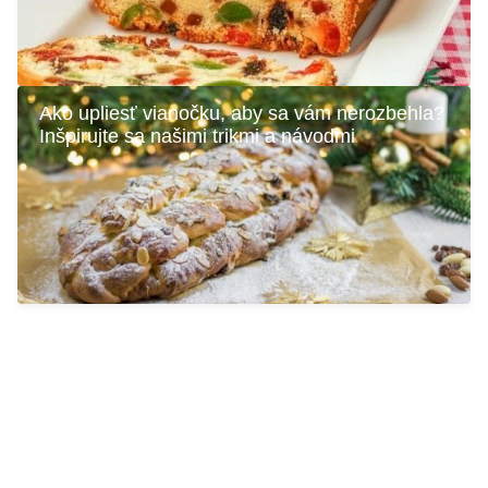
Ako upliesť vianočku, aby sa vám nerozbehla?
Inšpirujte sa našimi trikmi a návodmi